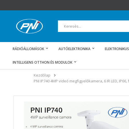
Ugrás
a
tartalomhoz
Keresés
RÁDIÓÁLLOMÁSOK
AUTÓELEKTRONIKA
ELEKTRONIKUS
INTELLIGENS OTTHON ÉS MODULOK
Kezdőlap
PNI IP740 4MP videó megfigyelőkamera, 6 IR LED, IP66, 
Ugrás
a
képgaléria
végére