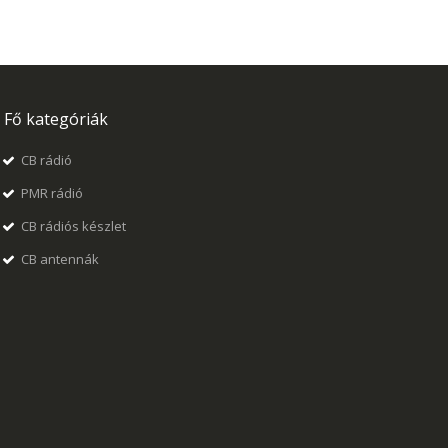
Fő kategóriák
CB rádió
PMR rádió
CB rádiós készlet
CB antennák