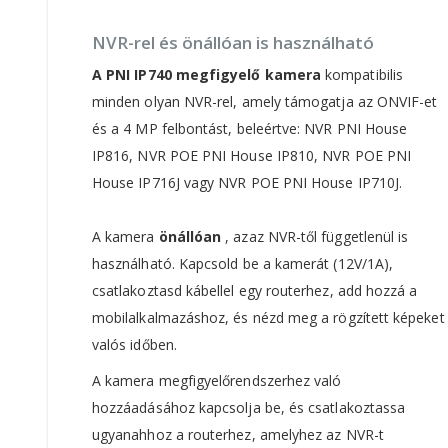
NVR-rel és önállóan is használható
A PNI IP740
megfigyelő kamera
kompatibilis
minden olyan NVR-rel, amely támogatja az ONVIF-et
és a 4 MP felbontást, beleértve: NVR PNI House
IP816, NVR POE PNI House IP810, NVR POE PNI
House IP716J vagy NVR POE PNI House IP710J.
A kamera
önállóan
, azaz NVR-től függetlenül is
használható. Kapcsold be a kamerát (12V/1A),
csatlakoztasd kábellel egy routerhez, add hozzá a
mobilalkalmazáshoz, és nézd meg a rögzített képeket
valós időben.
A kamera megfigyelőrendszerhez való
hozzáadásához kapcsolja be, és csatlakoztassa
ugyanahhoz a routerhez, amelyhez az NVR-t