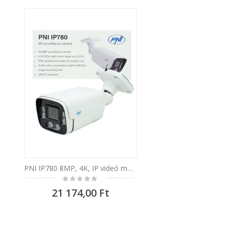
PNI IP780 8MP, 4K, IP videó megfigyelőkamera, 6 IR LED, IP66, fehér
Rating:
0%
21 174,00 Ft