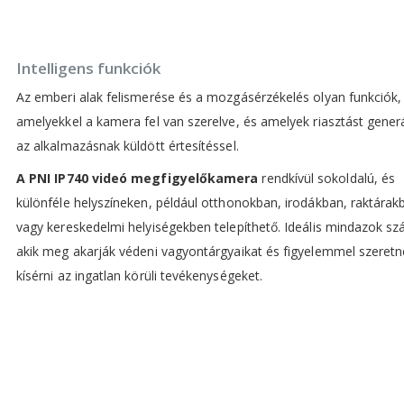
Intelligens funkciók
Az emberi alak felismerése és a mozgásérzékelés olyan funkciók,
amelyekkel a kamera fel van szerelve, és amelyek riasztást gener
az alkalmazásnak küldött értesítéssel.
A PNI IP740 videó megfigyelőkamera
rendkívül sokoldalú, és
különféle helyszíneken, például otthonokban, irodákban, raktárak
vagy kereskedelmi helyiségekben telepíthető. Ideális mindazok s
akik meg akarják védeni vagyontárgyaikat és figyelemmel szeretn
kísérni az ingatlan körüli tevékenységeket.