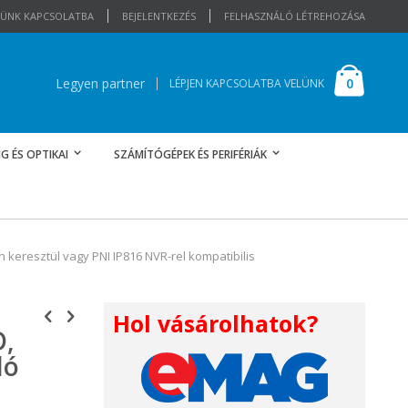
ELÜNK KAPCSOLATBA
BEJELENTKEZÉS
FELHASZNÁLÓ LÉTREHOZÁSA
Cart
elemek
0
Legyen partner
LÉPJEN KAPCSOLATBA VELÜNK
G ÉS OPTIKAI
SZÁMÍTÓGÉPEK ÉS PERIFÉRIÁK
n keresztül vagy PNI IP816 NVR-rel kompatibilis
Hol vásárolhatok?
D,
ló