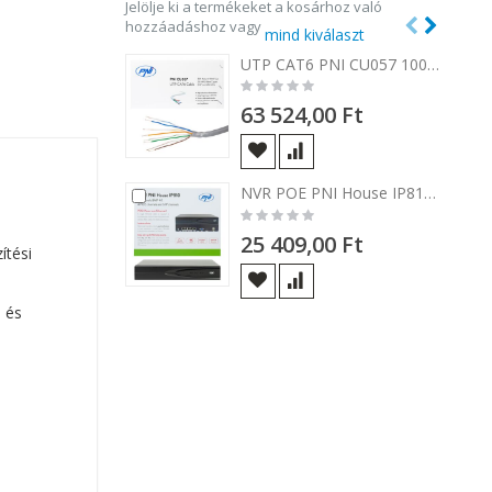
Jelölje ki a termékeket a kosárhoz való
hozzáadáshoz vagy
mind kiválaszt
UTP CAT6 PNI CU057 100% rézből készült 0,57 mm-es kábel 4 pár internetes és megfigyelő rendszerekhez, 305 m tekercs
Rating:
0%
63 524,00 Ft
NVR POE PNI House IP810 10 csatornás 4K 8MP, 4 csatornás POE és 6 csatornás IP AI funkciókkal
Kosárba
Kos
Rating:
0%
25 409,00 Ft
ítési
s és