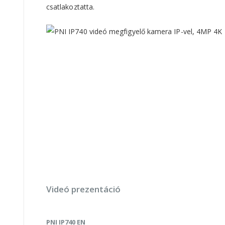
csatlakoztatta.
Videó prezentáció
PNI IP740 EN