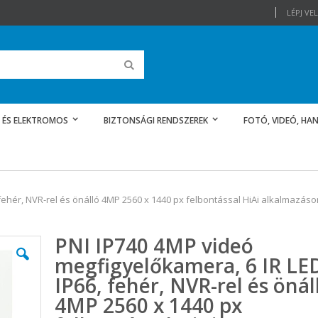
LÉPJ V
Keresés
 ÉS ELEKTROMOS
BIZTONSÁGI RENDSZEREK
FOTÓ, VIDEÓ, HAN
fehér, NVR-rel és önálló 4MP 2560 x 1440 px felbontással HiAi alkalmazáso
PNI IP740 4MP videó
megfigyelőkamera, 6 IR LE
IP66, fehér, NVR-rel és önál
4MP 2560 x 1440 px