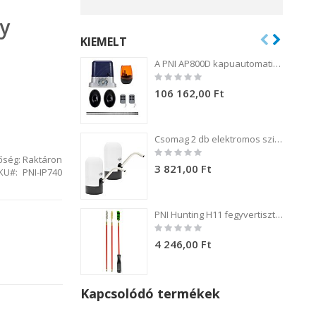
y
KIEMELT
A PNI AP800D kapuautomatizálási készlet 4 m-es fém fogaskerék-motort, fotocellákat, távirányítót, lámpát, 230 V-os 1100 N és 800 kg-os tolókaput tartalmaz.
Rating:
0%
106 162,00 Ft
Csomag 2 db elektromos szivattyú PNI WD100 palackhoz töltés USB-C-n keresztül, 800 mAh akkumulátor, teljesítmény 4W
Rating:
őség:
Raktáron
0%
3 821,00 Ft
KU
PNI-IP740
PNI Hunting H11 fegyvertisztító készlet 3 kefével .54 kaliberű fegyverekhez
Rating:
0%
4 246,00 Ft
Kapcsolódó termékek