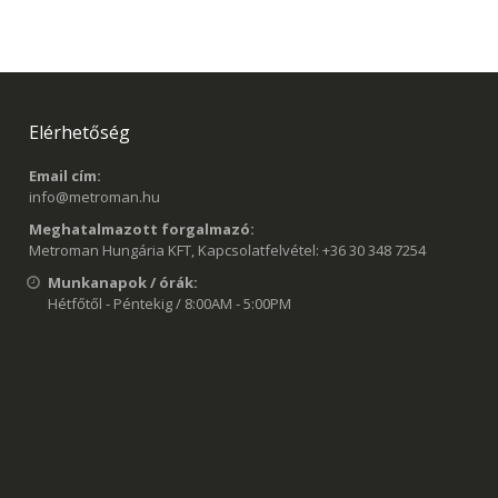
Elérhetőség
Email cím:
info@metroman.hu
Meghatalmazott forgalmazó:
Metroman Hungária KFT, Kapcsolatfelvétel: +36 30 348 7254
Munkanapok / órák:
Hétfőtől - Péntekig / 8:00AM - 5:00PM