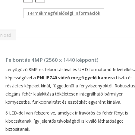
Termékmegfelelőségi információk
nload
Felbontás 4MP (2560 x 1440 képpont)
Lenyűgöző 8MP-es felbontásával és UHD formátumú felvételkész
képességével
a PNI IP740 videó megfigyelő kamera
tiszta és
részletes képeket kínál, függetlenül a fényviszonyoktól. Robusztu
elegáns fehér kialakítása tökéletesen integrálható bármilyen
környezetbe, funkcionalitást és esztétikát egyaránt kínálva.
6 LED-del van felszerelve, amelyek infravörös és fehér fényt is
kibocsátanak, így jelentős távolságból is kiváló láthatóságot
biztosítanak.