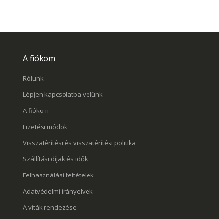
A fiókom
Rólunk
Lépjen kapcsolatba velünk
A fiókom
Fizetési módok
Visszatérítési és visszatérítési politika
Szállítási díjak és idők
Felhasználási feltételek
Adatvédelmi irányelvek
A viták rendezése