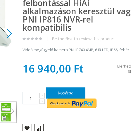
felbontással HiAi
alkalmazáson keresztül vag
PNI IP816 NVR-rel
kompatibilis
Be the first to review this product
Videó megfigyelő kamera PNI IP740 4MP, 6 IR LED, IP66, fehér
16 940,00 Ft
Elérhet
S
Kosárba
Videó megfigyelő kamera PNI IP740