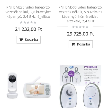
PNI BM280 video babaőrző,
PNI BM500 video babaőrző,
vezeték nélküli, 2,8 hüvelykes
vezeték nélküli, 5 hüvelykes
képernyő, 2,4 GHz, éjjellátó
képernyő, hőmérséklet-
érzékelő, 2,4 GHz
Rating:
0%
Rating:
21 232,00 Ft
0%
29 725,00 Ft
Kosárba
Kosárba