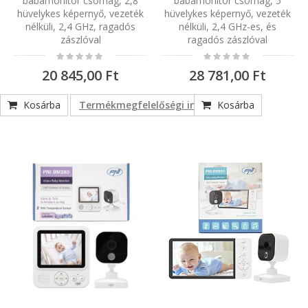
babamonitor csomag, 2,8
babamonitor csomag, 5
hüvelykes képernyő, vezeték
hüvelykes képernyő, vezeték
nélküli, 2,4 GHz, ragadós
nélküli, 2,4 GHz-es, és
zászlóval
ragadós zászlóval
Rating:
Rating:
0%
0%
20 845,00 Ft
28 781,00 Ft
Kosárba
Termékmegfelelőségi információk
Kosárba