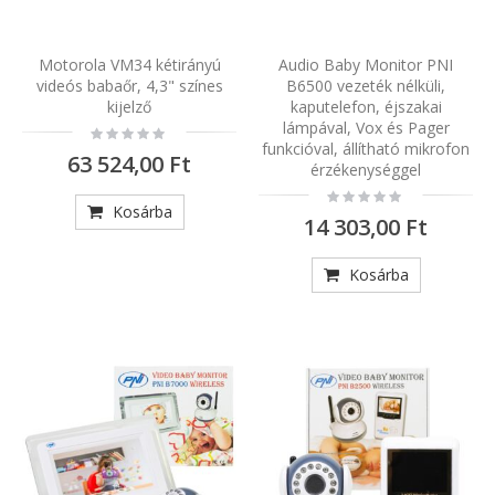
Motorola VM34 kétirányú
Audio Baby Monitor PNI
videós babaőr, 4,3" színes
B6500 vezeték nélküli,
kijelző
kaputelefon, éjszakai
lámpával, Vox és Pager
Rating:
0%
funkcióval, állítható mikrofon
63 524,00 Ft
érzékenységgel
Rating:
0%
Kosárba
14 303,00 Ft
Kosárba