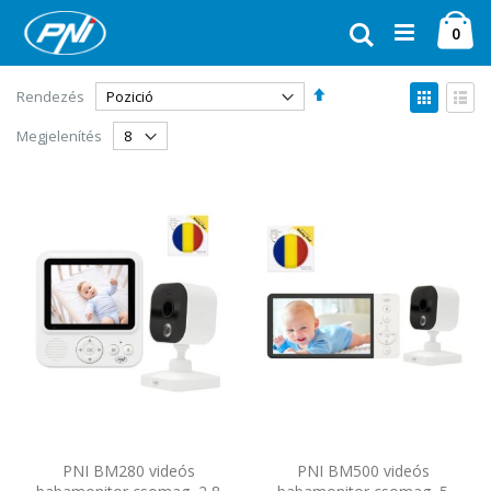
Ugrás
Ca
a
Keresés
ele
0
tartalomhoz
Csökkenő
Megte
Rendezés
sorrendbe
Rács
Lista
Megjelenítés
PNI BM280 videós
PNI BM500 videós