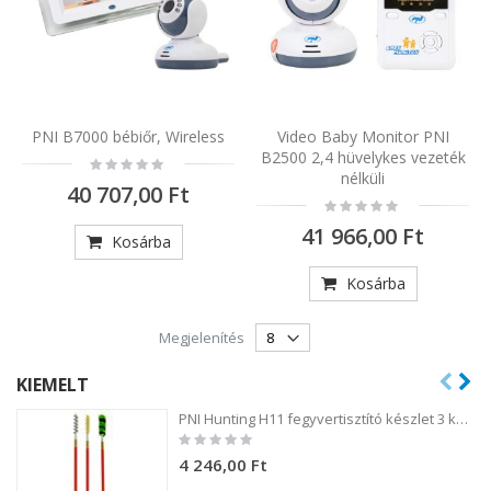
PNI B7000 bébiőr, Wireless
Video Baby Monitor PNI
B2500 2,4 hüvelykes vezeték
Rating:
0%
nélküli
40 707,00 Ft
Rating:
0%
41 966,00 Ft
Kosárba
Kosárba
Megjelenítés
KIEMELT
PNI Hunting H11 fegyvertisztító készlet 3 kefével .54 kaliberű fegyverekhez
Rating:
0%
4 246,00 Ft