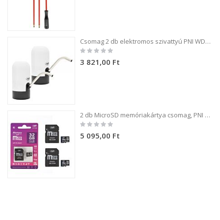
Csomag 2 db elektromos szivattyú PNI WD100 palackhoz töltés USB-C-n keresztül, 800 mAh akkumulátor, teljesítmény 4W
Rating:
0%
3 821,00 Ft
2 db MicroSD memóriakártya csomag, PNI 32GB Class 10, 80 Mb/s, V30, SD adapterekkel
Rating:
0%
5 095,00 Ft