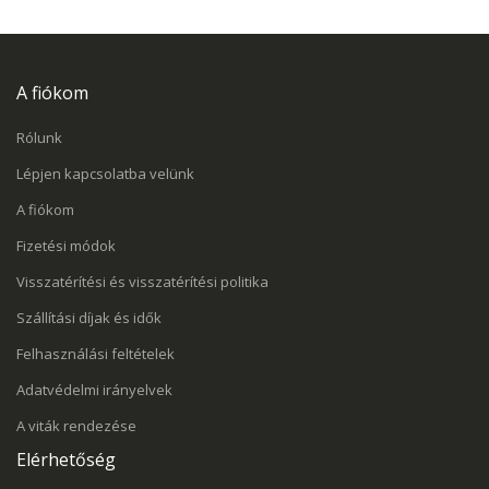
A fiókom
Rólunk
Lépjen kapcsolatba velünk
A fiókom
Fizetési módok
Visszatérítési és visszatérítési politika
Szállítási díjak és idők
Felhasználási feltételek
Adatvédelmi irányelvek
A viták rendezése
Elérhetőség