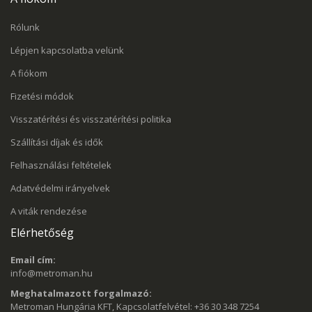
Rólunk
Lépjen kapcsolatba velünk
A fiókom
Fizetési módok
Visszatérítési és visszatérítési politika
Szállítási díjak és idők
Felhasználási feltételek
Adatvédelmi irányelvek
A viták rendezése
Elérhetőség
Email cím:
info@metroman.hu
Meghatalmazott forgalmazó:
Metroman Hungária KFT, Kapcsolatfelvétel: +36 30 348 7254