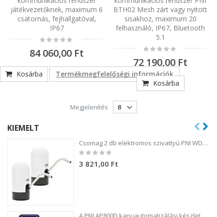
kommunikációs rendszer
kommunikációs rendszer PNI
játékvezetőknek, maximum 6
BTH02 Mesh zárt vagy nyitott
csatornás, fejhallgatóval,
sisakhoz, maximum 20
IP67
felhasználó, IP67, Bluetooth
5.1
Rating:
0%
Rating:
84 060,00 Ft
0%
72 190,00 Ft
Kosárba
Termékmegfelelőségi információk
Kosárba
Megjelenítés
KIEMELT
Csomag 2 db elektromos szivattyú PNI WD100 palackhoz töltés USB-C-n keresztül, 800 mAh akkumulátor, teljesítmény 4W
Rating:
0%
3 821,00 Ft
A PNI AP800D kapuautomatizálási készlet 4 m-es fém fogaskerék-motort, fotocellákat, távirányítót, lámpát, 230 V-os 1100 N és 800 kg-os tolókaput tartalmaz.