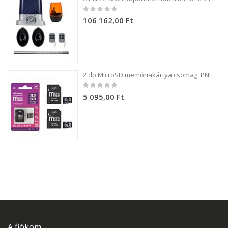
Rating:
0%
106 162,00 Ft
2 db MicroSD memóriakártya csomag, PNI 32GB Class 10, 80 Mb/s, V30, SD adapterekkel
Rating:
0%
5 095,00 Ft
A fiókom