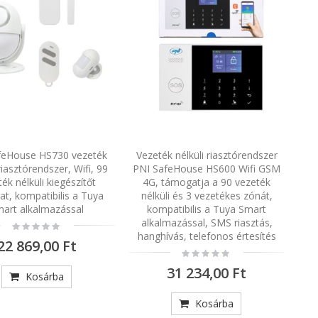
feHouse HS730 vezeték
Vezeték nélküli riasztórendszer
 riasztórendszer, Wifi, 99
PNI SafeHouse HS600 Wifi GSM
ék nélküli kiegészítőt
4G, támogatja a 90 vezeték
t, kompatibilis a Tuya
nélküli és 3 vezetékes zónát,
art alkalmazással
kompatibilis a Tuya Smart
alkalmazással, SMS riasztás,
Rating:
0%
hanghívás, telefonos értesítés
22 869,00 Ft
Rating:
0%
31 234,00 Ft
Kosárba
Kosárba