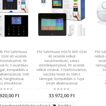
db PNI SafeHouse
PNI SafeHouse HS670 WiFi GSM
PNI Sa
i GSM 4G vezeték
4G vezeték nélküli
nélküli
sztórendszerrel, 90
riasztórendszer, színes
vezet
küli és 3 vezetékes
érintőképernyővel, 99 vezeték
támoga
at, kompatibilis a
nélküli zónával, 5 telefonszámot,
Sm
alkalmazással, SMS
riasztási hívást és SMS-t
al, hanghívással,
támogat, kompatibilis a Tuya
os értesítéssel
Smart alkalmazással
ting:
Rating:
%
0%
920,00 Ft
33 972,00 Ft
Termékmegfelelőségi információk
Kosárba