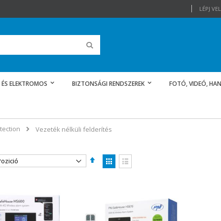
LÉPJ V
Keresés
 ÉS ELEKTROMOS
BIZTONSÁGI RENDSZEREK
FOTÓ, VIDEÓ, HAN
tection
Vezeték nélküli felderítés
Csökkenő
Megtekintés
sorrendbe
Rács
Lista
2 db MicroSD memóriakártya csomag, PNI 32GB Class 10, 80 Mb/s, V30, SD adapterekkel
Rating:
0%
5 095,00 Ft