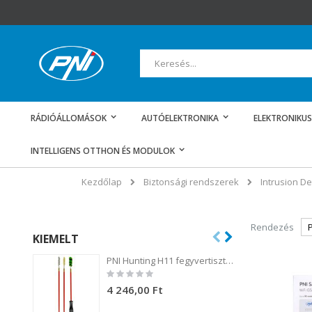
Ugrás
a
tartalomhoz
Keresés
RÁDIÓÁLLOMÁSOK
AUTÓELEKTRONIKA
ELEKTRONIKUS
INTELLIGENS OTTHON ÉS MODULOK
Biztonsági rendszerek
Intrusion De
Kezdőlap
Rendezés
KIEMELT
PNI Hunting H11 fegyvertisztító készlet 3 kefével .54 kaliberű fegyverekhez
Rating:
0%
4 246,00 Ft