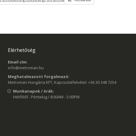
Elérhetőség
Email cím:
info@metroman.hu
Meghatalmazott forgalmazó:
Metroman Hungária KFT, Kapcsolatfelvétel: +36 30 348 7254
Munkanapok / órák:
Hétfőtől - Péntekig / 8:00AM - 5:00PM