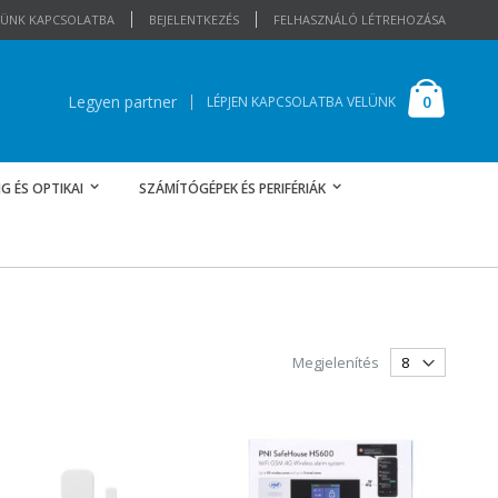
ELÜNK KAPCSOLATBA
BEJELENTKEZÉS
FELHASZNÁLÓ LÉTREHOZÁSA
Cart
elemek
0
Legyen partner
LÉPJEN KAPCSOLATBA VELÜNK
G ÉS OPTIKAI
SZÁMÍTÓGÉPEK ÉS PERIFÉRIÁK
Megjelenítés