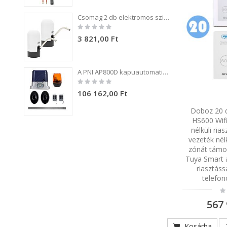
Csomag 2 db elektromos szivattyú PNI WD100 palackhoz töltés USB-C-n keresztül, 800 mAh akkumulátor, teljesítmény 4W
Rating:
0%
3 821,00 Ft
A PNI AP800D kapuautomatizálási készlet 4 m-es fém fogaskerék-motort, fotocellákat, távirányítót, lámpát, 230 V-os 1100 N és 800 kg-os tolókaput tartalmaz.
Rating:
0%
106 162,00 Ft
Doboz 20 
HS600 Wif
nélküli ria
vezeték nél
zónát támog
Tuya Smart 
riasztáss
telefon
Ra
0
567 
Kosárba