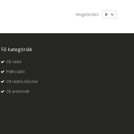
Megjelenítés
Fő kategóriák
CB rádió
PMR rádió
CB rádiós készlet
CB antennák