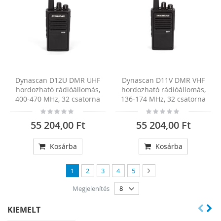
Dynascan D12U DMR UHF
Dynascan D11V DMR VHF
hordozható rádióállomás,
hordozható rádióállomás,
400-470 MHz, 32 csatorna
136-174 MHz, 32 csatorna
Rating:
Rating:
0%
0%
55 204,00 Ft
55 204,00 Ft
Kosárba
Kosárba
Oldal
You're currently reading page
Oldal
Oldal
Oldal
Oldal
Oldal
Következő
1
2
3
4
5
Megjelenítés
KIEMELT