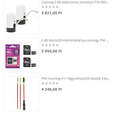
Csomag 2 db elektromos szivattyú PNI WD100 palackhoz töltés USB-C-n keresztül, 800 mAh akkumulátor, teljesítmény 4W
Rating:
0%
3 821,00 Ft
2 db MicroSD memóriakártya csomag, PNI 32GB Class 10, 80 Mb/s, V30, SD adapterekkel
Rating:
0%
5 095,00 Ft
PNI Hunting H11 fegyvertisztító készlet 3 kefével .54 kaliberű fegyverekhez
Rating:
0%
4 246,00 Ft