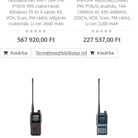
rádióállomás VHF / UHF PNI
VHF/UHF RÁDIÓÁLLOMÁS
P16UV 999 csatornával,
PNI P18UV, dualsáv, 144-
kétsávos TX és 6 sávos RX,
146MHz és 430-440MHz,
VOX, Scan, FM rádió, időjárás
200CH, VOX, Scan, FM rádió,
csatornák, Li-Ion 2600 mAh
Li-ion 2200 mAh
Rating:
Rating:
0%
0%
567 920,00 Ft
227 537,00 Ft
Kosárba
Termékmegfelelőségi információk
Kosárba