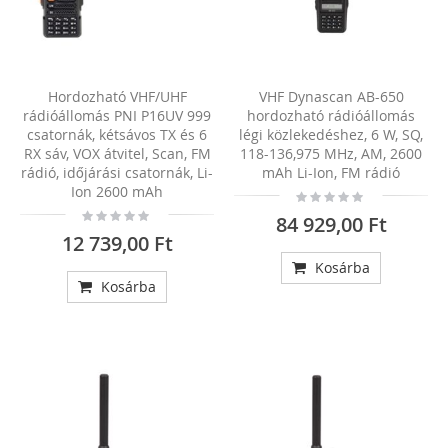
Hordozható VHF/UHF
VHF Dynascan AB-650
rádióállomás PNI P16UV 999
hordozható rádióállomás
csatornák, kétsávos TX és 6
légi közlekedéshez, 6 W, SQ,
RX sáv, VOX átvitel, Scan, FM
118-136,975 MHz, AM, 2600
rádió, időjárási csatornák, Li-
mAh Li-Ion, FM rádió
Ion 2600 mAh
Rating:
0%
Rating:
84 929,00 Ft
0%
12 739,00 Ft
Kosárba
Kosárba