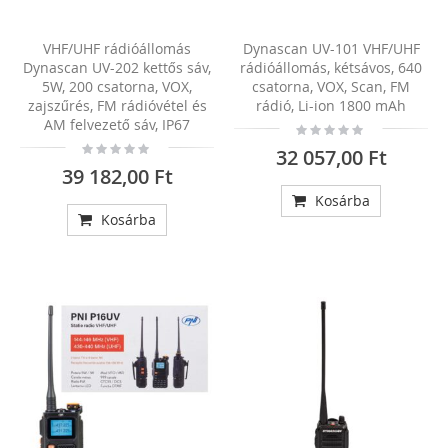
VHF/UHF rádióállomás
Dynascan UV-101 VHF/UHF
Dynascan UV-202 kettős sáv,
rádióállomás, kétsávos, 640
5W, 200 csatorna, VOX,
csatorna, VOX, Scan, FM
zajszűrés, FM rádióvétel és
rádió, Li-ion 1800 mAh
AM felvezető sáv, IP67
Rating:
0%
Rating:
32 057,00 Ft
0%
39 182,00 Ft
Kosárba
Kosárba