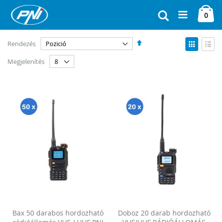
Ugrás
Ca
a
Keresés
ele
0
tartalomhoz
Csökkenő
Megtek
Rendezés
sorrendbe
Rács
Lista
Megjelenítés
Bax 50 darabos hordozható
Doboz 20 darab hordozható