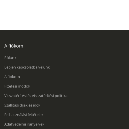
A fiókom
Rólunk
Lépjen kapcsolatba velünk
A fiókom
Fizetési módok
Visszatérítési és visszatérítési politika
Szállítási díjak és idők
Felhasználási feltételek
Adatvédelmi irányelvek