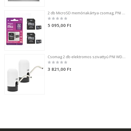
2 db MicroSD memóriakártya csomag, PNI 32GB Class 10, 80 Mb/s, V30, SD adapterekkel
Rating:
0%
5 095,00 Ft
Csomag 2 db elektromos szivattyú PNI WD100 palackhoz töltés USB-C-n keresztül, 800 mAh akkumulátor, teljesítmény 4W
Rating:
0%
3 821,00 Ft