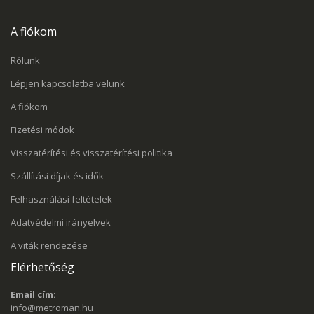
A fiókom
Rólunk
Lépjen kapcsolatba velünk
A fiókom
Fizetési módok
Visszatérítési és visszatérítési politika
Szállítási díjak és idők
Felhasználási feltételek
Adatvédelmi irányelvek
A viták rendezése
Elérhetőség
Email cím:
info@metroman.hu