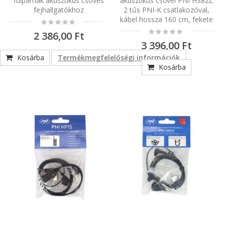
fülpárnák akusztikus csöves
akusztikus csővel PNI HS82L
fejhallgatókhoz
2 tűs PNI-K csatlakozóval,
kábel hossza 160 cm, fekete
Rating:
0%
Rating:
2 386,00 Ft
0%
3 396,00 Ft
Kosárba
Termékmegfelelőségi információk
Kosárba