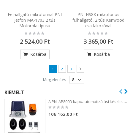
Fejhallgató mikrofonnal PNI
PNI HS88 mikrofonos
Jetfon MA-1703 2 tűs
fülhallgató, 2 tűs Kenwood
Motorola típusú
csatlakozóval
Rating:
Rating:
0%
0%
2 524,00 Ft
3 365,00 Ft
Kosárba
Kosárba
Oldal
You're currently reading page
Oldal
Oldal
Oldal
Következő
1
2
3
Megjelenítés
KIEMELT
A PNI AP800D kapuautomatizálási készlet 4 m-es fém fogaskerék-motort, fotocellákat, távirányítót, lámpát, 230 V-os 1100 N és 800 kg-os tolókaput tartalmaz.
Rating:
0%
106 162,00 Ft