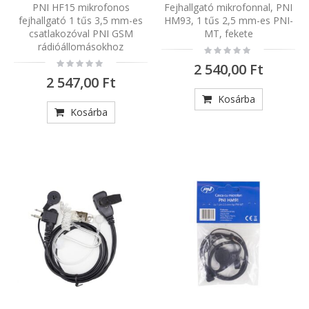
PNI HF15 mikrofonos
Fejhallgató mikrofonnal, PNI
fejhallgató 1 tűs 3,5 mm-es
HM93, 1 tűs 2,5 mm-es PNI-
csatlakozóval PNI GSM
MT, fekete
rádióállomásokhoz
Rating:
0%
Rating:
2 540,00 Ft
0%
2 547,00 Ft
Kosárba
Kosárba