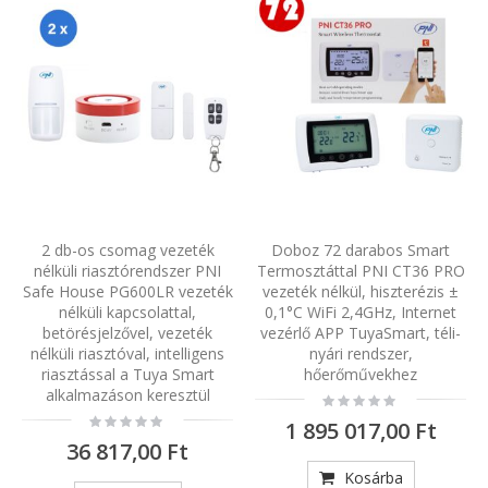
2 db-os csomag vezeték
Doboz 72 darabos Smart
nélküli riasztórendszer PNI
Termosztáttal PNI CT36 PRO
Safe House PG600LR vezeték
vezeték nélkül, hiszterézis ±
nélküli kapcsolattal,
0,1°C WiFi 2,4GHz, Internet
betörésjelzővel, vezeték
vezérlő APP TuyaSmart, téli-
nélküli riasztóval, intelligens
nyári rendszer,
riasztással a Tuya Smart
hőerőművekhez
alkalmazáson keresztül
Rating:
0%
Rating:
1 895 017,00 Ft
0%
36 817,00 Ft
Kosárba