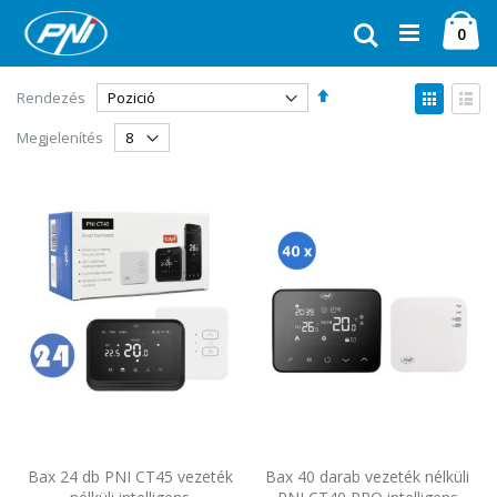
Ugrás
Ca
a
Keresés
ele
0
tartalomhoz
Csökkenő
Megte
Rendezés
sorrendbe
Rács
Lista
Megjelenítés
Bax 24 db PNI CT45 vezeték
Bax 40 darab vezeték nélküli