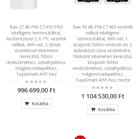
Bax 27 db PNI CT410 PRO
Bax 30 db PNI CT400 vezeték
intelligens termosztáttal,
nélküli intelligens
hiszterézissel ± 0,1°C vezeték
termosztáttal, WiFi-vel, 1
nélküli, WiFi-vel, 2 zónás
központi fűtési rendszer és 2
vezérléssel interneten
különböző zóna vezérlésére,
keresztül, fűtési
földszint interneten keresztül,
rendszerekhez, szivattyúkhoz,
központi fűtési
mágnesszelepekhez,
rendszerekhez, szivattyúkhoz,
TuyaSmart APP-hoz
mágnesszelepekhez,
TuyaSmart APP-hoz, hiszte
Rating:
0%
Rating:
996 699,00 Ft
0%
1 104 530,00 Ft
Kosárba
Kosárba