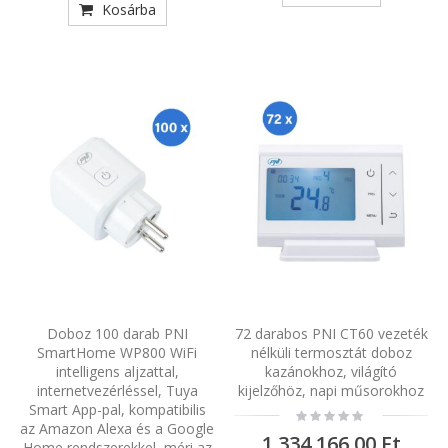
Kosárba
Doboz 100 darab PNI
72 darabos PNI CT60 vezeték
SmartHome WP800 WiFi
nélküli termosztát doboz
intelligens aljzattal,
kazánokhoz, világító
internetvezérléssel, Tuya
kijelzőhöz, napi műsorokhoz
Smart App-pal, kompatibilis
Rating:
0%
az Amazon Alexa és a Google
1 334 166,00 Ft
Home rendszerekkel, méri az