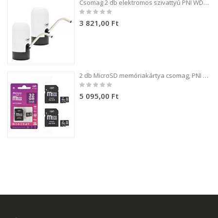
Csomag 2 db elektromos szivattyú PNI WD100 palackhoz töltés USB-C-n keresztül, 800 mAh akkumulátor, teljesítmény 4W
Rating:
0%
3 821,00 Ft
2 db MicroSD memóriakártya csomag, PNI 32GB Class 10, 80 Mb/s, V30, SD adapterekkel
Rating:
0%
5 095,00 Ft