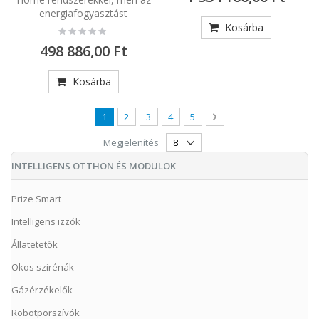
energiafogyasztást
Kosárba
Rating:
0%
498 886,00 Ft
Kosárba
Oldal
You're currently reading page
Oldal
Oldal
Oldal
Oldal
Oldal
Következő
1
2
3
4
5
Megjelenítés
INTELLIGENS OTTHON ÉS MODULOK
Prize Smart
Intelligens izzók
Állatetetők
Okos szirénák
Gázérzékelők
Robotporszívók