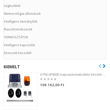
Légtisztítók
Meteorológiai állomások
Intelligens távirányítók
Riasztórendszerek
TERMOSZTÁTOK
Intelligens kapcsolók
Elveszett készülék
KIEMELT
A PNI AP800D kapuautomatizálási készlet 4 m-es fém fogaskerék-motort, fotocellákat, távirányítót, lámpát, 230 V-os 1100 N és 800 kg-os tolókaput tartalmaz.
Rating:
0%
106 162,00 Ft