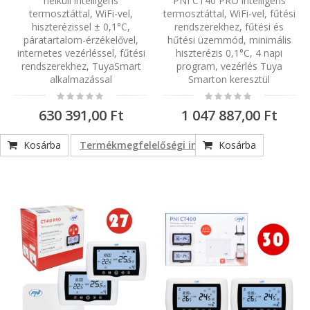
nélküli intelligens
PNI CT40 PRO intelligens
termosztáttal, WiFi-vel,
termosztáttal, WiFi-vel, fűtési
hiszterézissel ± 0,1°C,
rendszerekhez, fűtési és
páratartalom-érzékelővel,
hűtési üzemmód, minimális
internetes vezérléssel, fűtési
hiszterézis 0,1°C, 4 napi
rendszerekhez, TuyaSmart
program, vezérlés Tuya
alkalmazással
Smarton keresztül
Rating:
Rating:
0%
0%
630 391,00 Ft
1 047 887,00 Ft
Kosárba
Termékmegfelelőségi információk
Kosárba