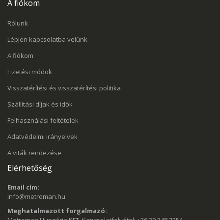
A fiókom
Rólunk
Lépjen kapcsolatba velünk
A fiókom
Fizetési módok
Visszatérítési és visszatérítési politika
Szállítási díjak és idők
Felhasználási feltételek
Adatvédelmi irányelvek
A viták rendezése
Elérhetőség
Email cím:
info@metroman.hu
Meghatalmazott forgalmazó: