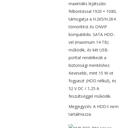
maximális lejátszási
felbontással 1920 × 1080,
támogatja a H.265/H.264
tömörítést és ONVIF
kompatibilis. SATA HDD-
vel (maximum 14 TB)
működik, és két USB-
porttal rendelkezik a
biztonsági mentéshez.
Kevesebb, mint 15 W-ot
fogyaszt (HDD nélkül), és
52 V DC / 1,25 A
feszültséggel működik.
Megjegyzés: A HDD-t nem
tartalmazza.