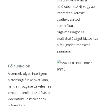
integrálhatja a helyi
hálózaton (LAN) vagy az
interneten keresztül
csatlakoztatott
kamerákat,
rugalmasságot és
skálázhatóságot biztosítva
a felügyeleti rendszer
számára.
Fő funkciók
A termék olyan intelligens
biztonsági funkciókat kínál,
mint a mozgásérzékelés, az
emberi jelenlét észlelése, a
videoátvitel észlelésének
hiánya és a