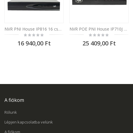
NVR PNI House IP816 16 csatornás IP 5MP vagy 10 csatornás 8MP 4K
NVR POE PNI House IP710J 10 csatorna 4K 8MP, 4 POE csatorna és 6 IP csatorna, fekete
Rating:
Rating:
0%
0%
16 940,00 Ft
25 409,00 Ft
A fiókom
Rólunk
Lépjen kapcsolatba velünk
A fiókom