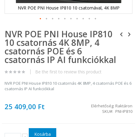
NVR POE PNI House IP810 10 csatornával, 4K 8MP
Ugrás
NVR POE PNI House IP810
a
képgaléria
10 csatornás 4K 8MP, 4
elejére
csatornás POE és 6
csatornás IP AI funkciókkal
Be the first to review this product
NVR POE PNI House IP810 10 csatornás 4K 8MP, 4 csatornás POE és 6
csatornás IP AI funkciókkal
25 409,00 Ft
Elérhetőség:
Raktáron
SKU
PNI-IP810
Kosárba