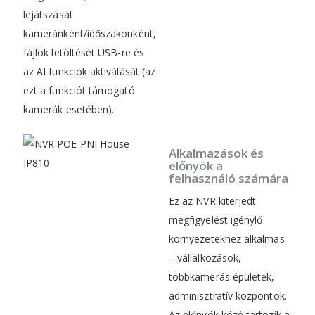
lejátszását
kameránként/időszakonként,
fájlok letöltését USB-re és
az AI funkciók aktiválását (az
ezt a funkciót támogató
kamerák esetében).
Alkalmazások és
előnyök a
felhasználó számára
Ez az NVR kiterjedt
megfigyelést igénylő
környezetekhez alkalmas
– vállalkozások,
többkamerás épületek,
adminisztratív központok.
Az előnyök közé tartozik a