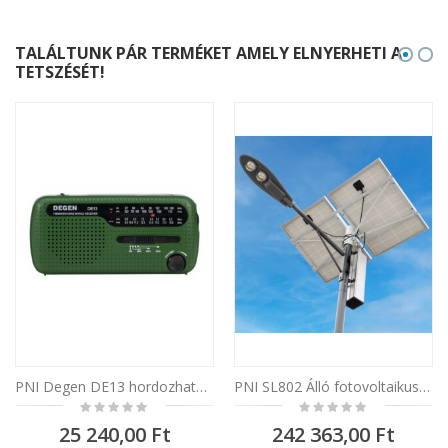
TALÁLTUNK PÁR TERMÉKET AMELY ELNYERHETI A
TETSZÉSÉT!
PNI Degen DE13 hordozható kemping rádió powerbankkal 600 mAh, napelem, újratölthető USB, AM / FM / SW, LED zseblámpával és dinamóval, csapásokra, viharokra, háborúkra
PNI SL802 Álló fotovoltaikus világító oszlop kivetítővel, utcai megvilágításra, 2 LED, 2 panellel 2 x 80W, 60A napelem, 6 méter
Rating:
Rating:
0%
0%
25 240,00 Ft
242 363,00 Ft