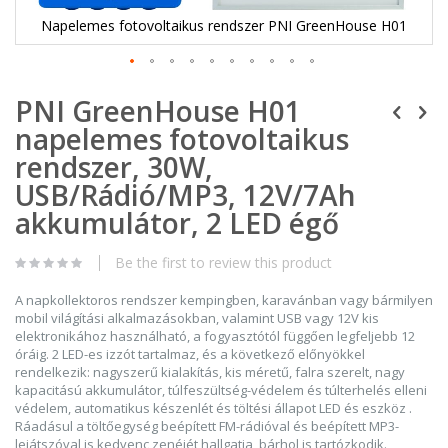
Napelemes fotovoltaikus rendszer PNI GreenHouse H01
Ugrás
PNI GreenHouse H01
a
képgaléria
napelemes fotovoltaikus
elejére
rendszer, 30W,
USB/Rádió/MP3, 12V/7Ah
akkumulátor, 2 LED égő
Be the first to review this product
A napkollektoros rendszer kempingben, karavánban vagy bármilyen
mobil világítási alkalmazásokban, valamint USB vagy 12V kis
elektronikához használható, a fogyasztótól függően legfeljebb 12
óráig. 2 LED-es izzót tartalmaz, és a következő előnyökkel
rendelkezik: nagyszerű kialakítás, kis méretű, falra szerelt, nagy
kapacitású akkumulátor, túlfeszültség-védelem és túlterhelés elleni
védelem, automatikus készenlét és töltési állapot LED és eszköz .
Ráadásul a töltőegység beépített FM-rádióval és beépített MP3-
lejátszóval is kedvenc zenéjét hallgatja, bárhol is tartózkodik.