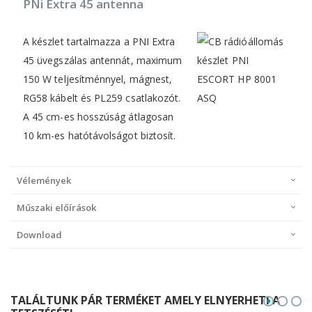
PNi Extra 45 antenna
A készlet tartalmazza a PNI Extra
45 üvegszálas antennát, maximum
150 W teljesítménnyel, mágnest,
RG58 kábelt és PL259 csatlakozót.
A 45 cm-es hosszúság átlagosan
10 km-es hatótávolságot biztosít.
Vélemények
Műszaki előírások
Download
TALÁLTUNK PÁR TERMÉKET AMELY ELNYERHETI A