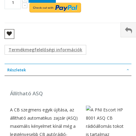
Termékmegfelelőségi információk
Részletek
Állítható ASQ
A CB szegmens egyik újítása, az
állítható automatikus zajzár (ASQ)
maximális kényelmet kínál még a
legigényesebb CB autórádió-