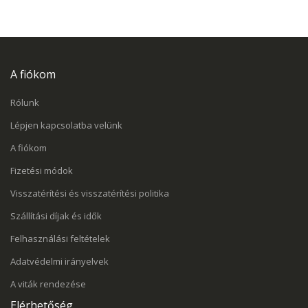
A fiókom
Rólunk
Lépjen kapcsolatba velünk
A fiókom
Fizetési módok
Visszatérítési és visszatérítési politika
Szállítási díjak és idők
Felhasználási feltételek
Adatvédelmi irányelvek
A viták rendezése
Elérhetőség