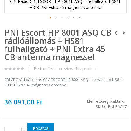
CBI Radio CBI ESCORT HP 8001L ASQ + fejhallgató HS81L
+ CB PNI Extra 45 mágneses antenna
Ugrás
PNI Escort HP 8001 ASQ CB
a
képgaléria
rádióállomás + HS81
elejére
fülhallgató + PNI Extra 45
CB antenna mágnessel
Be the first to review this product
CBI CBC rádióállomás CBC ESCORT HP 8001 ASQ + fejhallgató HS81 +
CB PNI Extra 45 mágneses antenna
36 091,00 Ft
Elérhetőség:
Raktáron
SKU
PNI-PACK7
Kosárba