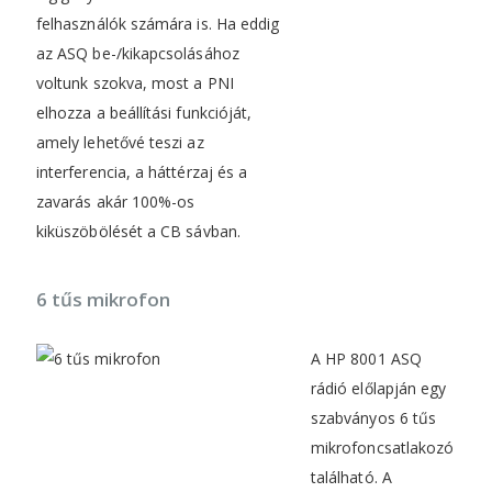
felhasználók számára is. Ha eddig
az ASQ be-/kikapcsolásához
voltunk szokva, most a PNI
elhozza a beállítási funkcióját,
amely lehetővé teszi az
interferencia, a háttérzaj és a
zavarás akár 100%-os
kiküszöbölését a CB sávban.
6 tűs mikrofon
A HP 8001 ASQ
rádió előlapján egy
szabványos 6 tűs
mikrofoncsatlakozó
található. A