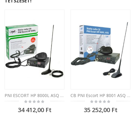
TETSZÉSÉT!
PNI ESCORT HP 8000L ASQ CB rádióállomás készlet + PNI Extra 45 CB antenna mágnessel
CB PNI Escort HP 8001 ASQ rádióállomás + HS81 fülhallgató + CB PNI Extra 48 mágneses antenna
Rating:
Rating:
0%
0%
34 412,00 Ft
35 252,00 Ft