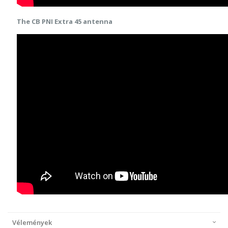
The CB PNI Extra 45 antenna
Vélemények