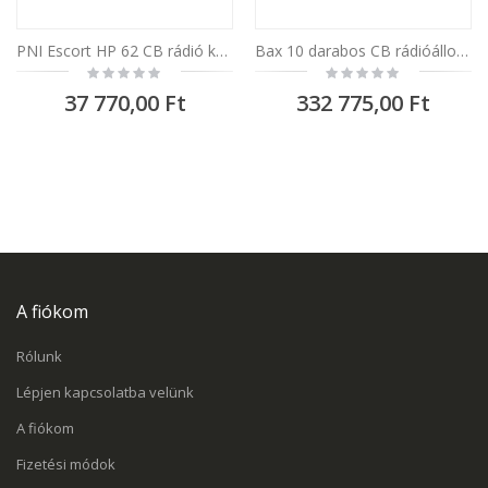
PNI Escort HP 62 CB rádió készlet + PNI Extra 48 CB antenna
Bax 10 darabos CB rádióállomás készlettel PNI Escort HP 62 és PNI Extra 48 antennával, mágnessel együtt, ASQ, RF erősítéssel
Rating:
Rating:
0%
0%
37 770,00 Ft
332 775,00 Ft
A fiókom
Rólunk
Lépjen kapcsolatba velünk
A fiókom
Fizetési módok