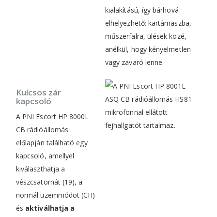
kialakítású, így bárhová
elhelyezhető: kartámaszba,
műszerfalra, ülések közé,
anélkül, hogy kényelmetlen
vagy zavaró lenne.
Kulcsos zár
kapcsoló
A PNI Escort HP 8000L
CB rádióállomás
előlapján található egy
kapcsoló, amellyel
kiválaszthatja a
vészcsatornát (19), a
normál üzemmódot (CH)
és
aktiválhatja a