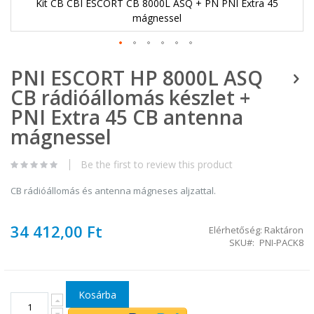
Kit CB CBI ESCORT CB 8000L ASQ + PN PNI Extra 45
mágnessel
Ugrás
PNI ESCORT HP 8000L ASQ
a
képgaléria
CB rádióállomás készlet +
elejére
PNI Extra 45 CB antenna
mágnessel
Be the first to review this product
CB rádióállomás és antenna mágneses aljzattal.
34 412,00 Ft
Elérhetőség:
Raktáron
SKU
PNI-PACK8
Kosárba