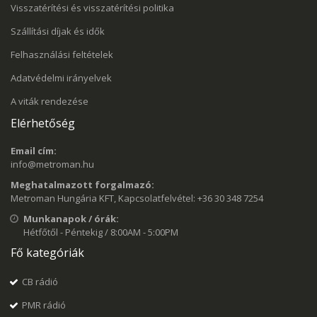
Visszatérítési és visszatérítési politika
Szállítási díjak és idők
Felhasználási feltételek
Adatvédelmi irányelvek
A viták rendezése
Elérhetőség
Email cím:
info@metroman.hu
Meghatalmazott forgalmazó:
Metroman Hungária KFT, Kapcsolatfelvétel: +36 30 348 7254
Munkanapok / órák:
Hétfőtől - Péntekig / 8:00AM - 5:00PM
Fő kategóriák
CB rádió
PMR rádió