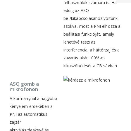
felhasználók számára is. Ha
eddig az ASQ
be-/kikapcsolásához voltunk
szokva, most a PNI elhozza a
beállítási funkcióját, amely
lehetővé teszi az
interferencia, a háttérzaj és a
zavarás akár 100%-os
kiküszöbölését a CB sávban.
ASQ gomb a
mikrofonon
A kormánynál a nagyobb
kényelem érdekében a
PNI az automatikus
zajzár
aktiválás/deaktiválás