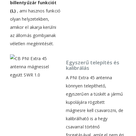
billentyűzár funkciót
(L)
, ami hasznos funkció
olyan helyzetekben,
amikor el akarja kerülni
az állomás gombjainak
véletlen megérintését.
Egyszerű telepítés és
kalibrálás
A PNI Extra 45 antenna
könnyen telepíthető,
egyszerűen a tüskét a jármű
kupolájára rögzített
mágnesre kell csavarozni, de
kalibrálható is a hegy
csavarral történő
forgatásával, amíg el nem éri