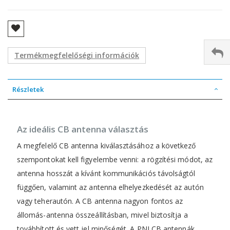
Termékmegfelelőségi információk
Részletek
Az ideális CB antenna választás
A megfelelő CB antenna kiválasztásához a következő
szempontokat kell figyelembe venni: a rögzítési módot, az
antenna hosszát a kívánt kommunikációs távolságtól
függően, valamint az antenna elhelyezkedését az autón
vagy teherautón. A CB antenna nagyon fontos az
állomás-antenna összeállításban, mivel biztosítja a
továbbított és vett jel minőségét. A PNI CB antennák