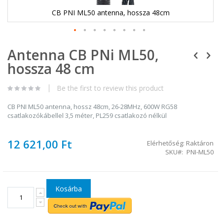
CB PNI ML50 antenna, hossza 48cm
Ugrás
Antenna CB PNi ML50,
a
képgaléria
hossza 48 cm
elejére
Be the first to review this product
CB PNI ML50 antenna, hossz 48cm, 26-28MHz, 600W RG58
csatlakozókábellel 3,5 méter, PL259 csatlakozó nélkül
12 621,00 Ft
Elérhetőség:
Raktáron
SKU
PNI-ML50
Kosárba