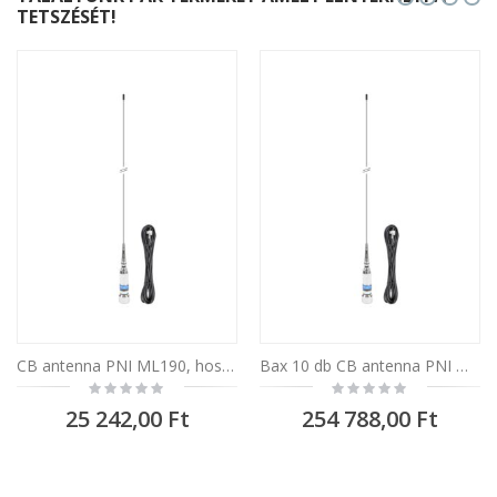
TETSZÉSÉT!
CB antenna PNI ML190, hossza 188cm, 26-28MHz, 600W, 90 fokos dőlésszöggel
Bax 10 db CB antenna PNI ML190, hossza 188cm, 26-28MHz, 600W, 90 fokos dőlésszöggel
Rating:
Rating:
0%
0%
25 242,00 Ft
254 788,00 Ft