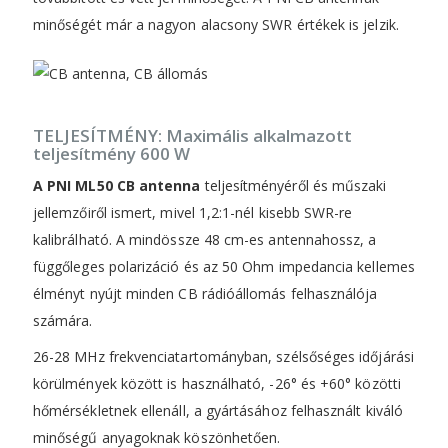
minőségét már a nagyon alacsony SWR értékek is jelzik.
TELJESÍTMÉNY: Maximális alkalmazott
teljesítmény 600 W
A PNI ML50 CB antenna
teljesítményéről és műszaki
jellemzőiről ismert, mivel 1,2:1-nél kisebb SWR-re
kalibrálható. A mindössze 48 cm-es antennahossz, a
függőleges polarizáció és az 50 Ohm impedancia kellemes
élményt nyújt minden CB rádióállomás felhasználója
számára.
26-28 MHz frekvenciatartományban, szélsőséges időjárási
körülmények között is használható, -26° és +60° közötti
hőmérsékletnek ellenáll, a gyártásához felhasznált kiváló
minőségű anyagoknak köszönhetően.