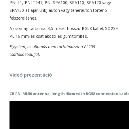
PNI L1, PNI T941, PNI SPA100, SPA110, SPA120 vagy
SPA130-at ajánlunk) autón vagy teherautón történő
felszereléshez.
A csomag tartalma: 3,5 méter hosszú RG58 kábel, SO239
PL 16 mm-es csatlakozó és gumitömítés.
Figyelem, az állomás nem tartalmazza a PL259
csatlakozódugót.
Videó prezentáció
CB PNI ML50 antenna, length 48cm with RG58 connection cable