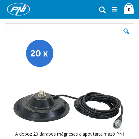
Ugrás
Ca
a
Keresés
ele
0
tartalomhoz
Ugrás
a
képgaléria
végére
A doboz 20 darabos mágneses alapot tartalmazó PNI