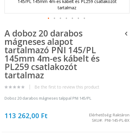
145/PL 145mm 4m-es kábelt és PL259 csatlakozót
tartalmaz
Ugrás
A doboz 20 darabos
a
képgaléria
mágneses alapot
elejére
tartalmazó PNI 145/PL
145mm 4m-es kábelt és
PL259 csatlakozót
tartalmaz
Be the first to review this product
Doboz 20 darabos mágneses talppal PNI 145/PL
113 262,00 Ft
Elérhetőség:
Raktáron
SKU
PNI-145-PL-BX