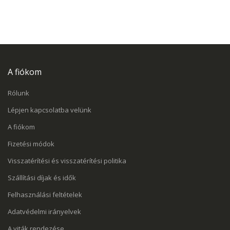
A fiókom
Rólunk
Lépjen kapcsolatba velünk
A fiókom
Fizetési módok
Visszatérítési és visszatérítési politika
Szállítási díjak és idők
Felhasználási feltételek
Adatvédelmi irányelvek
A viták rendezése