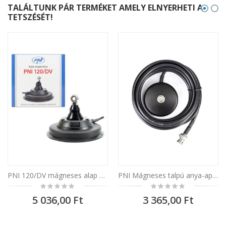
TALÁLTUNK PÁR TERMÉKET AMELY ELNYERHETI A
TETSZÉSÉT!
PNI 120/DV mágneses alap 125mm, 4 m hosszú kábellel és PL259-es csatlakozóval
PNI Mágneses talpú anya-apa BNC csatlakozás, 55 mm, kábel 3 méter
Rating:
Rating:
0%
0%
5 036,00 Ft
3 365,00 Ft