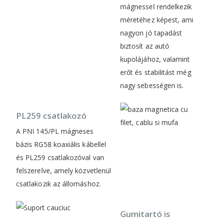
mágnessel rendelkezik
méretéhez képest, ami
nagyon jó tapadást
biztosít az autó
kupolájához, valamint
erőt és stabilitást még
nagy sebességen is.
PL259 csatlakozó
A PNI 145/PL mágneses
bázis RG58 koaxiális kábellel
és PL259 csatlakozóval van
felszerelve, amely közvetlenül
csatlakozik az állomáshoz.
Gumitartó is