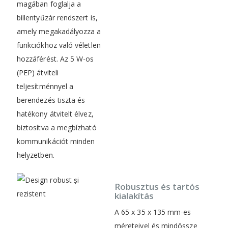
magában foglalja a
billentyűzár rendszert is,
amely megakadályozza a
funkciókhoz való véletlen
hozzáférést. Az 5 W-os
(PEP) átviteli
teljesítménnyel a
berendezés tiszta és
hatékony átvitelt élvez,
biztosítva a megbízható
kommunikációt minden
helyzetben.
Robusztus és tartós
kialakítás
A 65 x 35 x 135 mm-es
méreteivel és mindössze