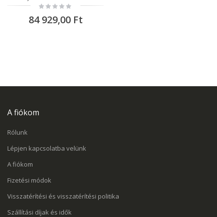
Rating:
0%
84 929,00 Ft
A fiókom
Rólunk
Lépjen kapcsolatba velünk
A fiókom
Fizetési módok
Visszatérítési és visszatérítési politika
Szállítási díjak és idők