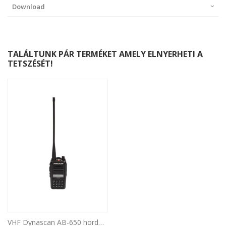
Download
TALÁLTUNK PÁR TERMÉKET AMELY ELNYERHETI A
TETSZÉSÉT!
VHF Dynascan AB-650 hordozható rádióállomás légi közlekedéshez, 6 W, SQ, 118-136,975 MHz, AM, 2600 mAh Li-Ion, FM rádió