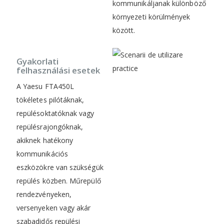
kommunikáljanak különböző
környezeti körülmények
között.
Gyakorlati
felhasználási esetek
A Yaesu FTA450L
tökéletes pilótáknak,
repülésoktatóknak vagy
repülésrajongóknak,
akiknek hatékony
kommunikációs
eszközökre van szükségük
repülés közben. Műrepülő
rendezvényeken,
versenyeken vagy akár
szabadidős repülési