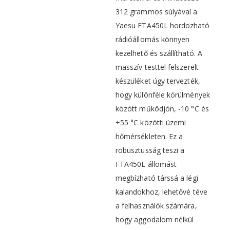
312 grammos súlyával a
Yaesu FTA450L hordozható
rádióállomás könnyen
kezelhető és szállítható. A
masszív testtel felszerelt
készüléket úgy tervezték,
hogy különféle körülmények
között működjön, -10 °C és
+55 °C közötti üzemi
hőmérsékleten. Ez a
robusztusság teszi a
FTA450L állomást
megbízható társsá a légi
kalandokhoz, lehetővé téve
a felhasználók számára,
hogy aggodalom nélkül