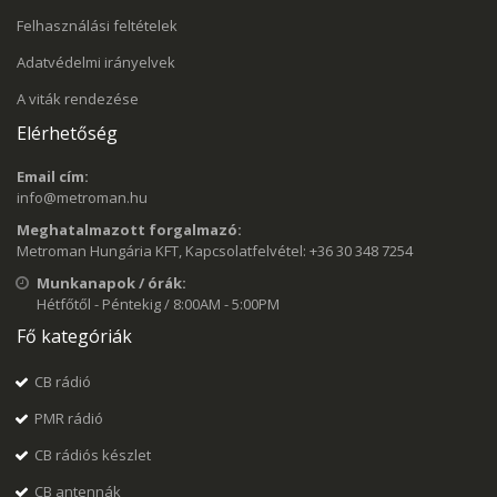
Felhasználási feltételek
Adatvédelmi irányelvek
A viták rendezése
Elérhetőség
Email cím:
info@metroman.hu
Meghatalmazott forgalmazó:
Metroman Hungária KFT, Kapcsolatfelvétel: +36 30 348 7254
Munkanapok / órák:
Hétfőtől - Péntekig / 8:00AM - 5:00PM
Fő kategóriák
CB rádió
PMR rádió
CB rádiós készlet
CB antennák