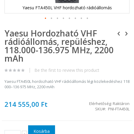
Yaesu FTA450L VHF hordozható rádióállomás
Ugrás
Yaesu Hordozható VHF
a
képgaléria
rádióállomás, repüléshez,
elejére
118.000-136.975 MHz, 2200
mAh
Be the first to review this product
Yaesu FTA450L hordozható VHF rádióállomás légi közlekedéshez 118
000–136 975 MHz, 2200 mAh
214 555,00 Ft
Elérhetőség:
Raktáron
SKU
PNI-FTA450L
Kosárba