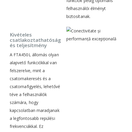
funkciók pedig optimális
felhasználói élményt
biztosítanak.
Kivételes
csatlakoztathatóság
és teljesítmény
A FTA450L állomás olyan
alapvető funkciókkal van
felszerelve, mint a
csatornakeresés és a
csatornafigyelés, lehetővé
téve a felhasználók
számára, hogy
kapcsolatban maradjanak
a legfontosabb repülési
frekvenciákkal. Ez