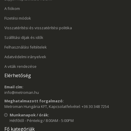
A fiókom
Fizetési módok
Visszatérítési és visszatérítési politika
Szállítási díjak és idők
Felhasználási feltételek
Adatvédelmi irányelvek
A viták rendezése
Elérhetőség
Email cím:
info@metroman.hu
Meghatalmazott forgalmazó:
Metroman Hungária KFT, Kapcsolatfelvétel: +36 30 348 7254
Munkanapok / órák:
Hétfőtől - Péntekig / 8:00AM - 5:00PM
Fő kategóriák