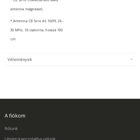
* CB Sirio TITANIUM 800 MAG
antenna mágnessel;
* Antenna CB Sirio AS 100PL 26 -
30 MHz, 55 csatorna, hossza 100
cm
Vélemények
A fiókom
Rólunk
Lépjen kapcsolatba velünk