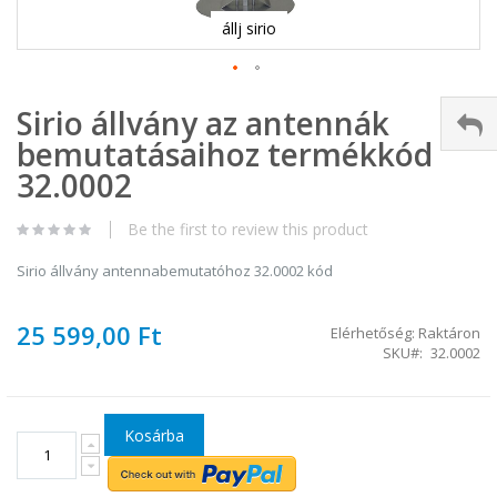
állj sirio
Ugrás
Sirio állvány az antennák
a
képgaléria
bemutatásaihoz termékkód
elejére
32.0002
Be the first to review this product
Sirio állvány antennabemutatóhoz 32.0002 kód
25 599,00 Ft
Elérhetőség:
Raktáron
SKU
32.0002
Kosárba