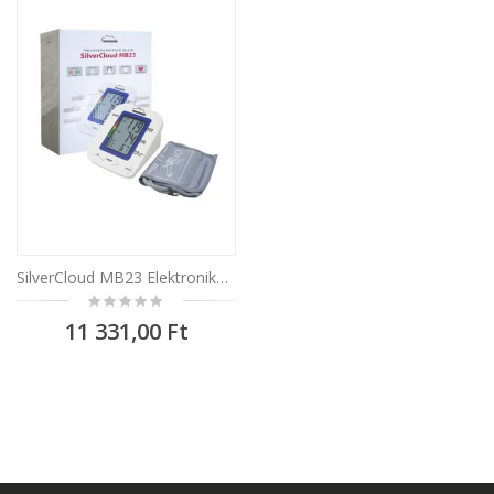
SilverCloud MB23 Elektronikus vérnyomásmérő karra, LCD kijelző, Hangjelzés
Rating:
0%
11 331,00 Ft