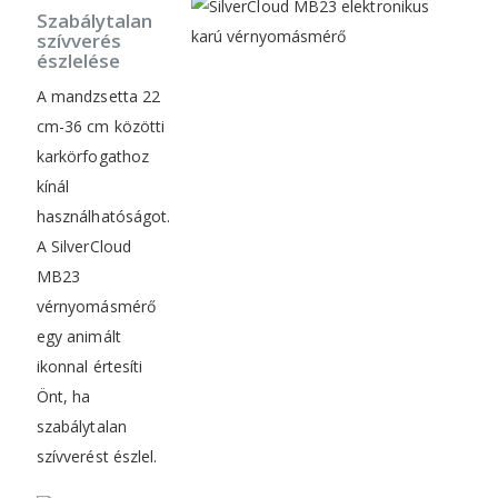
Szabálytalan
szívverés
észlelése
A mandzsetta 22
cm-36 cm közötti
karkörfogathoz
kínál
használhatóságot.
A SilverCloud
MB23
vérnyomásmérő
egy animált
ikonnal értesíti
Önt, ha
szabálytalan
szívverést észlel.