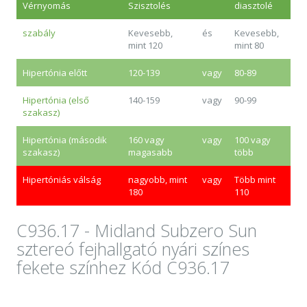
Vérnyomás
Szisztolés
diasztolé
szabály
Kevesebb,
és
Kevesebb,
mint 120
mint 80
Hipertónia előtt
120-139
vagy
80-89
Hipertónia (első
140-159
vagy
90-99
szakasz)
Hipertónia (második
160 vagy
vagy
100 vagy
szakasz)
magasabb
több
Hipertóniás válság
nagyobb, mint
vagy
Több mint
180
110
C936.17 - Midland Subzero Sun
sztereó fejhallgató nyári színes
fekete színhez Kód C936.17