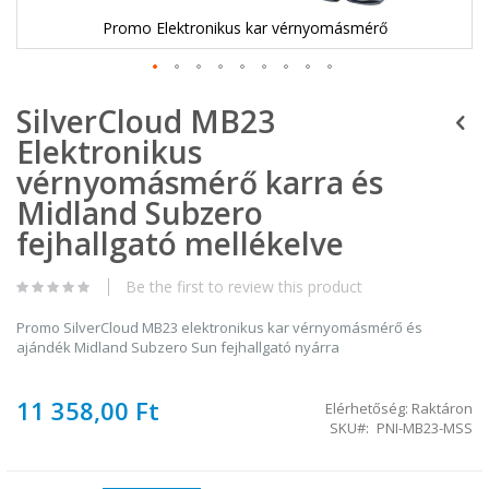
Promo Elektronikus kar vérnyomásmérő
Ugrás
SilverCloud MB23
a
képgaléria
Elektronikus
elejére
vérnyomásmérő karra és
Midland Subzero
fejhallgató mellékelve
Be the first to review this product
Promo SilverCloud MB23 elektronikus kar vérnyomásmérő és
ajándék Midland Subzero Sun fejhallgató nyárra
11 358,00 Ft
Elérhetőség:
Raktáron
SKU
PNI-MB23-MSS