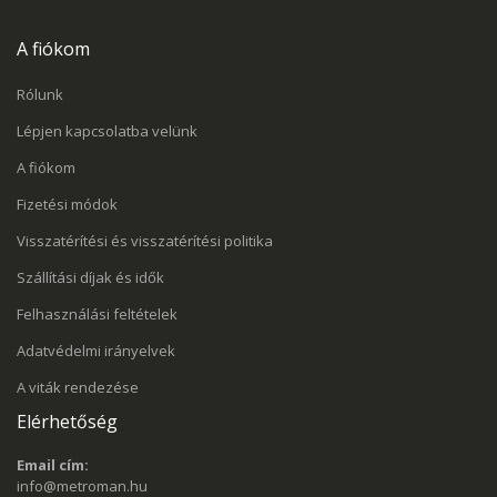
A fiókom
Rólunk
Lépjen kapcsolatba velünk
A fiókom
Fizetési módok
Visszatérítési és visszatérítési politika
Szállítási díjak és idők
Felhasználási feltételek
Adatvédelmi irányelvek
A viták rendezése
Elérhetőség
Email cím:
info@metroman.hu