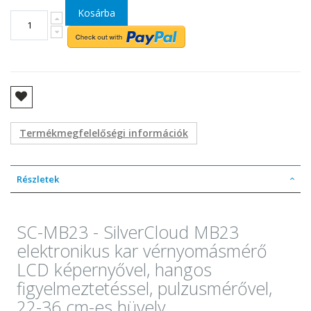
Kosárba
Termékmegfelelőségi információk
Részletek
SC-MB23 - SilverCloud MB23
elektronikus kar vérnyomásmérő
LCD képernyővel, hangos
figyelmeztetéssel, pulzusmérővel,
22-36 cm-es hüvely