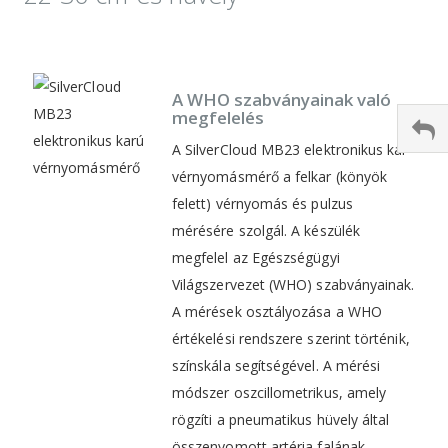
A WHO szabványainak való
megfelelés
A SilverCloud MB23 elektronikus kar
vérnyomásmérő a felkar (könyök
felett) vérnyomás és pulzus
mérésére szolgál. A készülék
megfelel az Egészségügyi
Világszervezet (WHO) szabványainak.
A mérések osztályozása a WHO
értékelési rendszere szerint történik,
színskála segítségével. A mérési
módszer oszcillometrikus, amely
rögzíti a pneumatikus hüvely által
összenyomott artéria falának