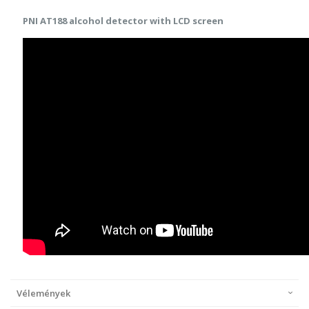
PNI AT188 alcohol detector with LCD screen
Vélemények