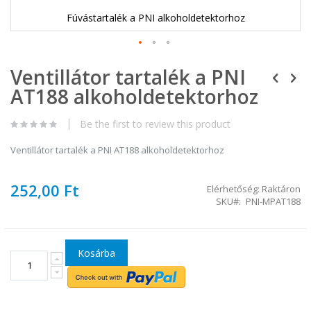
Fúvástartalék a PNI alkoholdetektorhoz
Ugrás
Ventillátor tartalék a PNI
a
képgaléria
AT188 alkoholdetektorhoz
elejére
Be the first to review this product
Ventillátor tartalék a PNI AT188 alkoholdetektorhoz
252,00 Ft
Elérhetőség:
Raktáron
SKU
PNI-MPAT188
Kosárba