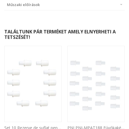
Műszaki előírások
TALÁLTUNK PÁR TERMÉKET AMELY ELNYERHETI A
TETSZÉSÉT!
Set 10 Rezerve de suflat pentru detector de alcool PNI AT188
PNI PNI-MPAT188 Fúvókakészlet tartalék alkoholszondához, 20 db