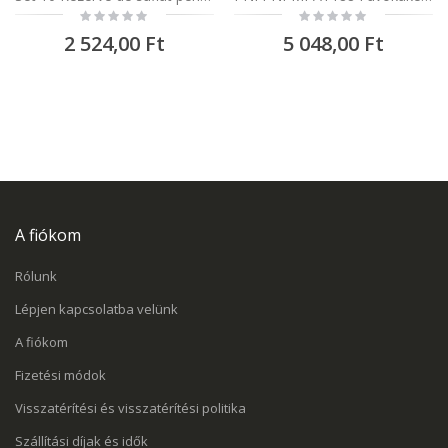
Rating:
Rating:
0%
0%
2 524,00 Ft
5 048,00 Ft
A fiókom
Rólunk
Lépjen kapcsolatba velünk
A fiókom
Fizetési módok
Visszatérítési és visszatérítési politika
Szállítási díjak és idők