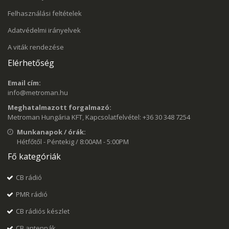
Felhasználási feltételek
Adatvédelmi irányelvek
A viták rendezése
Elérhetőség
Email cím:
info@metroman.hu
Meghatalmazott forgalmazó:
Metroman Hungária KFT, Kapcsolatfelvétel: +36 30 348 7254
Munkanapok / órák:
Hétfőtől - Péntekig / 8:00AM - 5:00PM
Fő kategóriák
CB rádió
PMR rádió
CB rádiós készlet
CB antennák