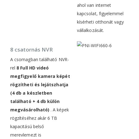
ahol van internet
kapcsolat, figyelemmel
kísérheti otthonát vagy
vállalkozását.
8 csatornás NVR
A csomagban található NVR-
rel
8 Full HD videó
megfigyelő kamera képét
rögzítheti és lejátszhatja
(4 db a készletben
található + 4 db külön
megvásárolható)
. A képek
rögzítéséhez akár 6 TB
kapacitású belső
merevlemezt is