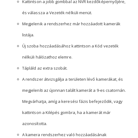
Kattintson a jobb gombbal az NVR kezdőképernyőjére,
és válassza a Vezeték nélküli menüt.
Megjelenik a rendszerhez már hozzáadott kamerák
listája.
Új szoba hozzáadásához kattintson a Kód vezeték
nélküli hálózathoz elemre.
Tápláld az extra szobát.
A rendszer átvizsgálja a területen lévő kamerákat, és
megjeleníti az újonnan talált kamerát a 9-es csatornán.
Megvárhatja, amíg a keresési fázis befejeződik, vagy
kattintson a Kilépés gombra, ha a kamerát már
azonosította.
A kamera rendszerhez való hozzáadásának