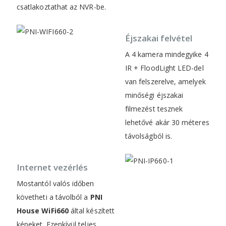
csatlakoztathat az NVR-be.
Éjszakai felvétel
A 4 kamera mindegyike 4
IR + FloodLight LED-del
van felszerelve, amelyek
minőségi éjszakai
filmezést tesznek
lehetővé akár 30 méteres
távolságból is.
Internet vezérlés
Mostantól valós időben
követheti a távolból a
PNI
House WiFi660
által készített
képeket. Ezenkívül teljes