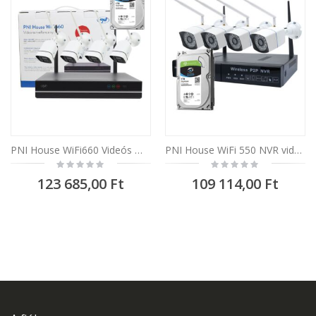
PNI House WiFi660 Videós megfigyelő készlet, NVR és 4 db vezeték nélküli kamera, 3MP, P2P, IP66, 1 TB HDD-vel
PNI House WiFi 550 NVR videotérfigyelő kamera, 4 wireless kamera, 1.0 MP + 1 TB HDD
Rating:
Rating:
0%
0%
123 685,00 Ft
109 114,00 Ft