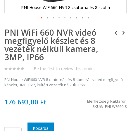
PNI House WiFi660 NVR 8 csatorna és 8 szoba
Ugrás
PNI WiFi 660 NVR videó
a
képgaléria
megfigyelő készlet és 8
elejére
vezeték nélküli kamera,
3MP, IP66
Be the first to review this product
PNI House WiFi660 NVR 8 csatornás és 8 kamerás videó megfigyelő
készlet, 3MP, P2P, kültéri vezeték nélküli, IP66
176 693,00 Ft
Elérhetőség:
Raktáron
SKU
PNI-WF660-8
Kosárba