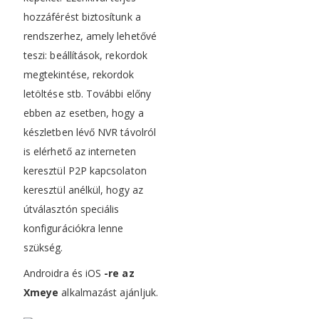
hozzáférést biztosítunk a
rendszerhez, amely lehetővé
teszi: beállítások, rekordok
megtekintése, rekordok
letöltése stb. További előny
ebben az esetben, hogy a
készletben lévő NVR távolról
is elérhető az interneten
keresztül P2P kapcsolaton
keresztül anélkül, hogy az
útválasztón speciális
konfigurációkra lenne
szükség.
Androidra és iOS
-re az
Xmeye
alkalmazást ajánljuk.