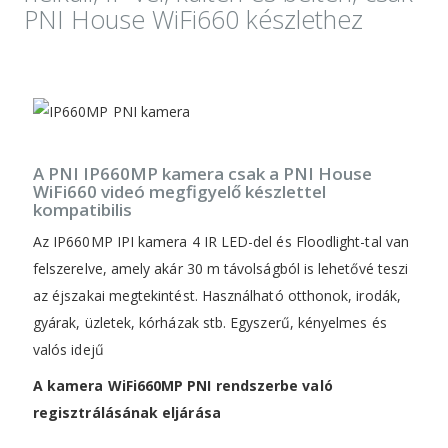
PNI House WiFi660 készlethez
A PNI IP660MP kamera csak a PNI House
WiFi660 videó megfigyelő készlettel
kompatibilis
Az IP660MP IPI kamera 4 IR LED-del és Floodlight-tal van
felszerelve, amely akár 30 m távolságból is lehetővé teszi
az éjszakai megtekintést. Használható otthonok, irodák,
gyárak, üzletek, kórházak stb. Egyszerű, kényelmes és
valós idejű
A kamera WiFi660MP PNI rendszerbe való
regisztrálásának eljárása