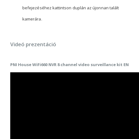
befejezéséhez kattintson duplán az újonnan talált
kamerára.
Videó prezentáció
PNI House WiFi660 NVR 8 channel video surveillance kit EN