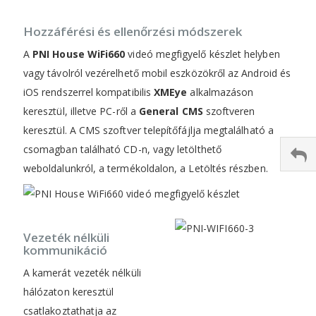
Hozzáférési és ellenőrzési módszerek
A
PNI House WiFi660
videó megfigyelő készlet helyben
vagy távolról vezérelhető mobil eszközökről az Android és
iOS rendszerrel kompatibilis
XMEye
alkalmazáson
keresztül, illetve PC-ről a
General CMS
szoftveren
keresztül. A CMS szoftver telepítőfájlja megtalálható a
csomagban található CD-n, vagy letölthető
weboldalunkról, a termékoldalon, a Letöltés részben.
Vezeték nélküli
kommunikáció
A kamerát vezeték nélküli
hálózaton keresztül
csatlakoztathatja az