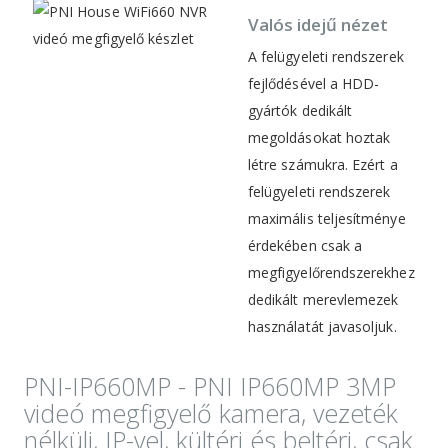
Valós idejű nézet
A felügyeleti rendszerek
fejlődésével a HDD-
gyártók dedikált
megoldásokat hoztak
létre számukra. Ezért a
felügyeleti rendszerek
maximális teljesítménye
érdekében csak a
megfigyelőrendszerekhez
dedikált merevlemezek
használatát javasoljuk.
PNI-IP660MP - PNI IP660MP 3MP
videó megfigyelő kamera, vezeték
nélküli, IP-vel, kültéri és beltéri, csak