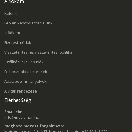
A fiókom
Rólunk
Lépjen kapcsolatba velünk
A fiókom
Fizetési módok
Visszatérítési és visszatérítési politika
Szállítási díjak és idők
Felhasználási feltételek
Adatvédelmi irányelvek
A viták rendezése
Elérhetőség
Email cím:
info@metroman.hu
Meghatalmazott forgalmazó:
Metroman Hungária KFT, Kapcsolatfelvétel: +36 30 348 7254