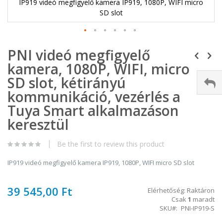
IP919 videó megfigyelő kamera IP919, 1080P, WIFI micro
SD slot
Ugrás
PNI videó megfigyelő
a
képgaléria
kamera, 1080P, WIFI, micro
elejére
SD slot, kétirányú
kommunikáció, vezérlés a
Tuya Smart alkalmazáson
keresztül
Be the first to review this product
IP919 videó megfigyelő kamera IP919, 1080P, WIFI micro SD slot
39 545,00 Ft
Elérhetőség:
Raktáron
Csak
1
maradt
SKU
PNI-IP919-S