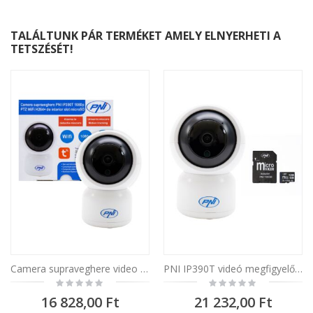
TALÁLTUNK PÁR TERMÉKET AMELY ELNYERHETI A
TETSZÉSÉT!
Camera supraveghere video PNI IP390T 1080P cu PTZ WiFi H264+ suporta microSD 128GB, Night Vision, aplicatia Tuya, P2P, Android, iOS, pentru interior, rotire dupa miscare, alarma la miscare
PNI IP390T videó megfigyelő kamera, 1080P, PTZ, Wi-Fi és PNI 128GB microSD memóriakártya
Rating:
Rating:
0%
0%
16 828,00 Ft
21 232,00 Ft