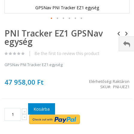
GPSNav PNI Tracker EZ1 egység
Ugrás
PNI Tracker EZ1 GPSNav
a
képgaléria
egység
elejére
Be the first to review this product
GPSNav PNI Tracker EZ1 egység
47 958,00 Ft
Elérhetőség:
Raktáron
SKU
PNI-UEZ1
Kosárba