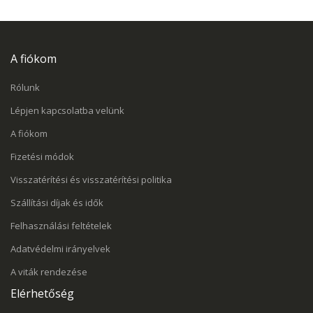
A fiókom
Rólunk
Lépjen kapcsolatba velünk
A fiókom
Fizetési módok
Visszatérítési és visszatérítési politika
Szállítási díjak és idők
Felhasználási feltételek
Adatvédelmi irányelvek
A viták rendezése
Elérhetőség