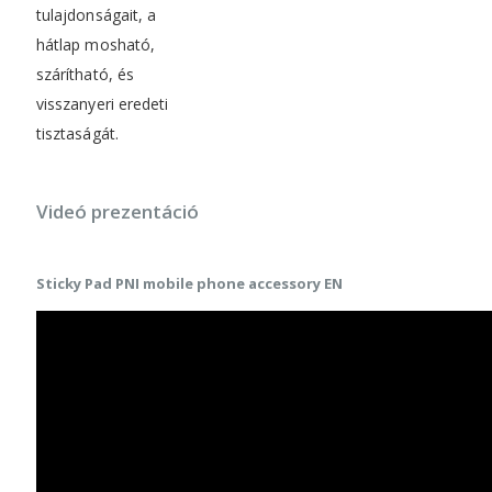
tulajdonságait, a
hátlap mosható,
szárítható, és
visszanyeri eredeti
tisztaságát.
Videó prezentáció
Sticky Pad PNI mobile phone accessory EN