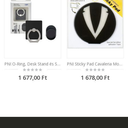
PNI O-Ring, Desk Stand és Smart Grip univerzális tartó, Black, autótartó mellékelve
PNI Sticky Pad Cavaleria Mobiltelefon kiegészítő, fekete
Rating:
Rating:
0%
0%
1 677,00 Ft
1 678,00 Ft