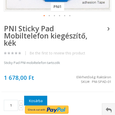
PNI1
Ugrás
PNI Sticky Pad
a
képgaléria
Mobiltelefon kiegészítő,
elejére
kék
Be the first to review this product
Sticky Pad PNI mobiltelefon tartozék
1 678,00 Ft
Elérhetőség:
Raktáron
SKU
PNI-SPAD-01
Kosárba