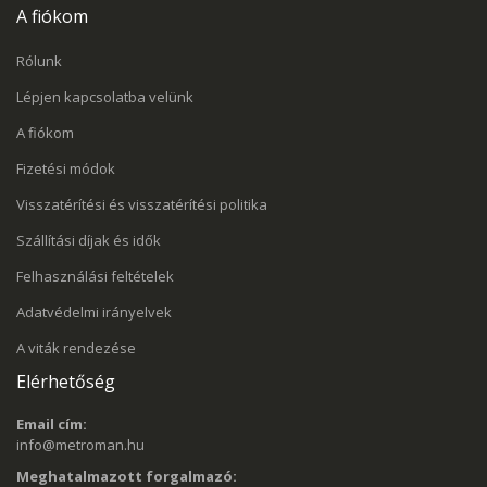
A fiókom
Rólunk
Lépjen kapcsolatba velünk
A fiókom
Fizetési módok
Visszatérítési és visszatérítési politika
Szállítási díjak és idők
Felhasználási feltételek
Adatvédelmi irányelvek
A viták rendezése
Elérhetőség
Email cím:
info@metroman.hu
Meghatalmazott forgalmazó: