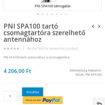
PNI SPA100 támogatás
Ugrás
PNI SPA100 tartó
a
képgaléria
csomagtartóra szerelhető
elejére
antennához
Be the first to review this product
PNI SPA100 tartó antennához a csomagtartóra
4 206,00 Ft
Elérhetőség:
Raktáron
SKU
PNI-SPA100
Kosárba