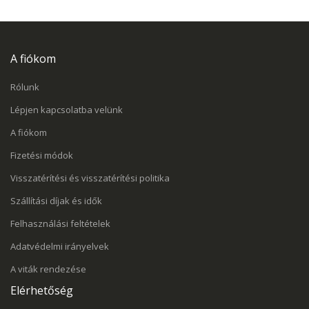
A fiókom
Rólunk
Lépjen kapcsolatba velünk
A fiókom
Fizetési módok
Visszatérítési és visszatérítési politika
Szállítási díjak és idők
Felhasználási feltételek
Adatvédelmi irányelvek
A viták rendezése
Elérhetőség