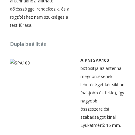
antennákhoz, állítható
dőlésszöggel rendelkezik, és a
rögzítéshez nem szükséges a
test fúrása.
Dupla beállítás
A PNI SPA100
biztosítja az antenna
megdöntésének
lehetőségét két síkban
(bal-jobb és fel-le), így
nagyobb
összeszerelési
szabadságot kínál.
Lyukátmérő: 16 mm.