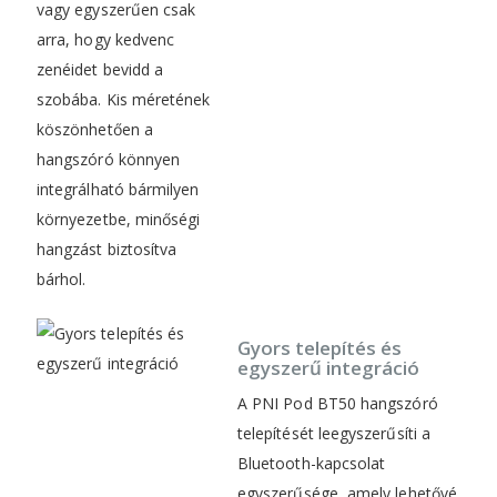
vagy egyszerűen csak
arra, hogy kedvenc
zenéidet bevidd a
szobába. Kis méretének
köszönhetően a
hangszóró könnyen
integrálható bármilyen
környezetbe, minőségi
hangzást biztosítva
bárhol.
Gyors telepítés és
egyszerű integráció
A PNI Pod BT50 hangszóró
telepítését leegyszerűsíti a
Bluetooth-kapcsolat
egyszerűsége, amely lehetővé