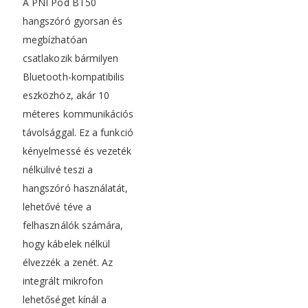
A PNI Pod BT50
hangszóró gyorsan és
megbízhatóan
csatlakozik bármilyen
Bluetooth-kompatibilis
eszközhöz, akár 10
méteres kommunikációs
távolsággal. Ez a funkció
kényelmessé és vezeték
nélkülivé teszi a
hangszóró használatát,
lehetővé téve a
felhasználók számára,
hogy kábelek nélkül
élvezzék a zenét. Az
integrált mikrofon
lehetőséget kínál a