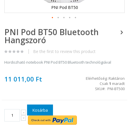
PNI Pod BT50
Ugrás
PNI Pod BT50 Bluetooth
a
képgaléria
Hangszoró
elejére
Be the first to review this product
Hordozható notebook PNI Pod BT50 Bluetooth technológiával
11 011,00 Ft
Elérhetőség:
Raktáron
Csak
1
maradt
SKU
PNI-BT500
Kosárba