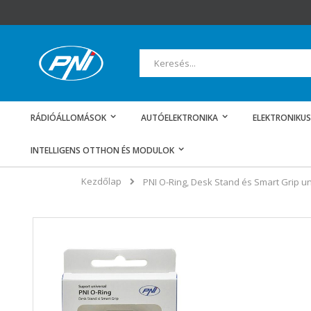
Ugrás
a
tartalomhoz
Keresés
RÁDIÓÁLLOMÁSOK
AUTÓELEKTRONIKA
ELEKTRONIKUS
INTELLIGENS OTTHON ÉS MODULOK
Kezdőlap
PNI O-Ring, Desk Stand és Smart Grip uni
Ugrás
a
képgaléria
végére