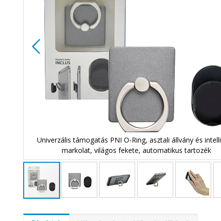
ens
Univerzális támogatás PNI O-Ring, asztali állvány és intell
markolat, világos fekete, automatikus tartozék
Ugrás
a