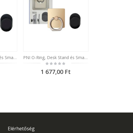
PNI O-Ring, Desk Stand és Smart Grip univerzális tartó, Silver, autótartó mellékelve
PNI O-Ring, Desk Stand és Smart Grip univerzális tartó , Champagne, autótartó mellékelve
Rating:
0%
1 677,00 Ft
Elérhetőség