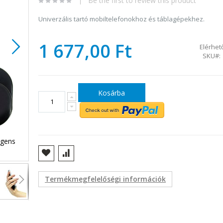
Be the first to review this product
Univerzális tartó mobiltelefonokhoz és táblagépekhez.
1 677,00 Ft
Elérhet
SKU
Kosárba
igens
Univerzális PNI O-Ring állvány, asztali állvány
Termékmegfelelőségi információk