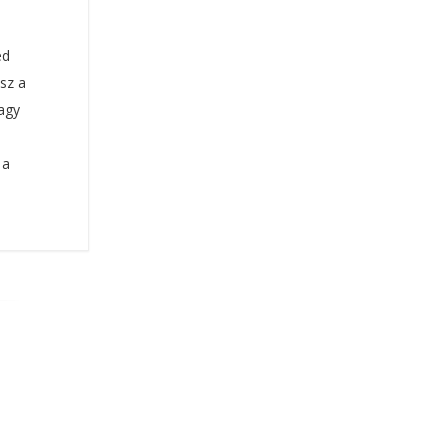
ed
sz a
vagy
 a