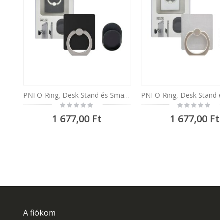
PNI O-Ring, Desk Stand és Smart Grip univerzális tartó, Black, autótartó mellékelve
Rating:
Rating:
0%
0%
1 677,00 Ft
1 677,00 Ft
A fiókom