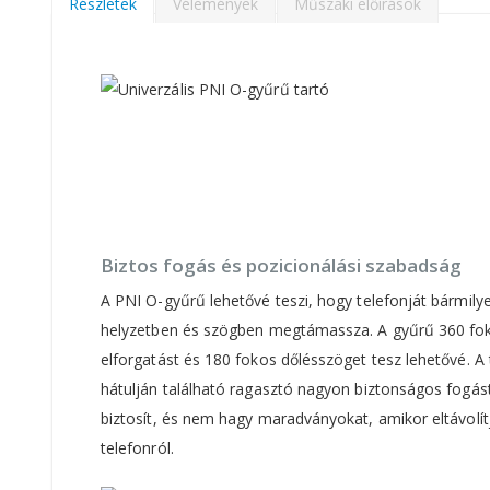
képgaléria
Részletek
Vélemények
Műszaki előírások
elejére
Biztos fogás és pozicionálási szabadság
A PNI O-gyűrű lehetővé teszi, hogy telefonját bármily
helyzetben és szögben megtámassza. A gyűrű 360 fo
elforgatást és 180 fokos dőlésszöget tesz lehetővé. A 
hátulján található ragasztó nagyon biztonságos fogás
biztosít, és nem hagy maradványokat, amikor eltávolít
telefonról.