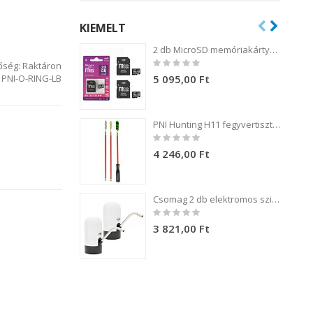
KIEMELT
2 db MicroSD memóriakártya csomag, PNI 32GB Class 10, 80 Mb/s, V30, SD adapterekkel
Rating:
őség:
Raktáron
0%
5 095,00 Ft
PNI-O-RING-LB
PNI Hunting H11 fegyvertisztító készlet 3 kefével .54 kaliberű fegyverekhez
Rating:
0%
4 246,00 Ft
Csomag 2 db elektromos szivattyú PNI WD100 palackhoz töltés USB-C-n keresztül, 800 mAh akkumulátor, teljesítmény 4W
Rating:
0%
3 821,00 Ft