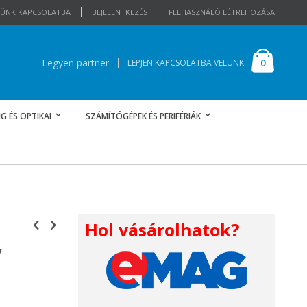
ELÜNK KAPCSOLATBA
BEJELENTKEZÉS
FELHASZNÁLÓ LÉTREHOZÁSA
Cart
elemek
0
Legyen partner
LÉPJEN KAPCSOLATBA VELÜNK
G ÉS OPTIKAI
SZÁMÍTÓGÉPEK ÉS PERIFÉRIÁK
Hol vásárolhatok?
,