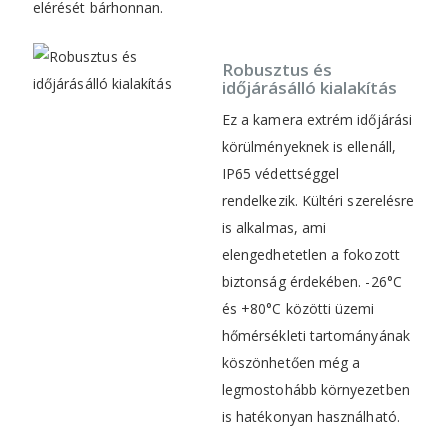
elérését bárhonnan.
Robusztus és
időjárásálló kialakítás
Ez a kamera extrém időjárási
körülményeknek is ellenáll,
IP65 védettséggel
rendelkezik. Kültéri szerelésre
is alkalmas, ami
elengedhetetlen a fokozott
biztonság érdekében. -26°C
és +80°C közötti üzemi
hőmérsékleti tartományának
köszönhetően még a
legmostohább környezetben
is hatékonyan használható.