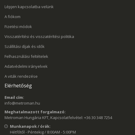
Lépjen kapcsolatba velünk
A fiókom
Fizetési módok
Visszatérítési és visszatérítési politika
Szállítási díjak és idők
Felhasználási feltételek
Adatvédelmi irányelvek
A viták rendezése
Elérhetőség
Email cím:
info@metroman.hu
Meghatalmazott forgalmazó:
Metroman Hungária KFT, Kapcsolatfelvétel: +36 30 348 7254
Munkanapok / órák:
Hétfőtől - Péntekig / 8:00AM - 5:00PM