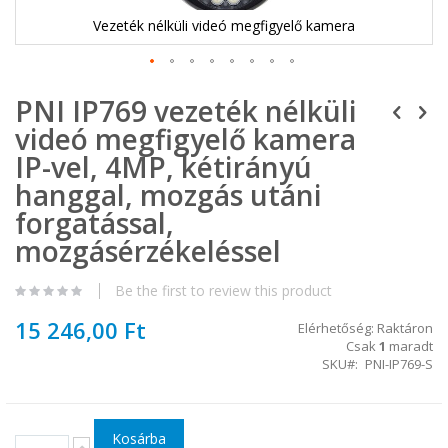
Vezeték nélküli videó megfigyelő kamera
Ugrás
PNI IP769 vezeték nélküli
a
képgaléria
videó megfigyelő kamera
elejére
IP-vel, 4MP, kétirányú
hanggal, mozgás utáni
forgatással,
mozgásérzékeléssel
Be the first to review this product
15 246,00 Ft
Elérhetőség:
Raktáron
Csak
1
maradt
SKU
PNI-IP769-S
Kosárba