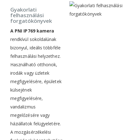
Gyakorlati
felhasználási
forgatókönyvek
A PNI IP769 kamera
rendkívül sokoldalúnak
bizonyul, ideális többféle
felhasználási helyzethez.
Használható otthonok,
irodák vagy üzletek
megfigyelésére, épületek
külsejének
megfigyelésére,
vandalizmus
megelőzésére vagy
háziállatok felügyeletére.
A mozgásérzékelési