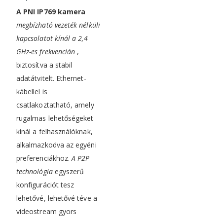
A PNI IP769 kamera
megbízható vezeték nélküli
kapcsolatot kínál a 2,4
GHz-es frekvencián
,
biztosítva a stabil
adatátvitelt. Ethernet-
kábellel is
csatlakoztatható, amely
rugalmas lehetőségeket
kínál a felhasználóknak,
alkalmazkodva az egyéni
preferenciákhoz.
A P2P
technológia
egyszerű
konfigurációt tesz
lehetővé, lehetővé téve a
videostream gyors