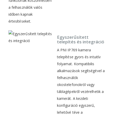
funkciónak köszönhetően
a felhasználók valós
időben kapnak
értesítéseket.
Egyszerűsített
telepítés és integráció
A PNI IP769 kamera
telepítése gyors és intuitív
folyamat. Kompatibilis
alkalmazások segítségével a
felhasználók
okostelefonokról vagy
táblagépekről vezérelhetik a
kamerát. A kezdeti
konfiguráció egyszerű,
lehetővé téve a