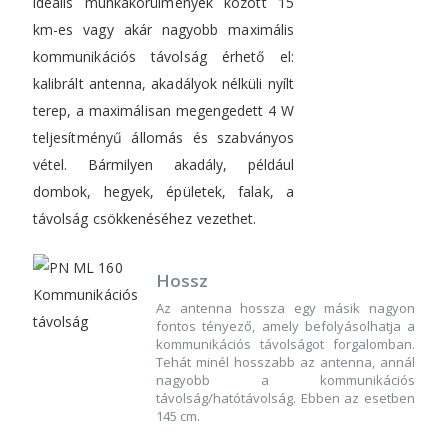
ideális munkakörülmények között 15
km-es vagy akár nagyobb maximális
kommunikációs távolság érhető el:
kalibrált antenna, akadályok nélküli nyílt
terep, a maximálisan megengedett 4 W
teljesítményű állomás és szabványos
vétel. Bármilyen akadály, például
dombok, hegyek, épületek, falak, a
távolság csökkenéséhez vezethet.
Hossz
Az antenna hossza egy másik nagyon
fontos tényező, amely befolyásolhatja a
kommunikációs távolságot forgalomban.
Tehát minél hosszabb az antenna, annál
nagyobb a kommunikációs
távolság/hatótávolság. Ebben az esetben
145 cm.