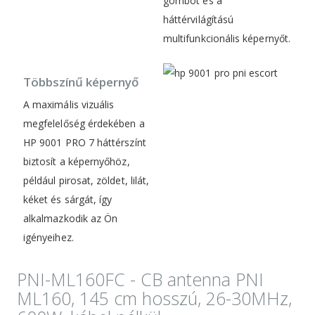
gombot és a
háttérvilágítású
multifunkcionális képernyőt.
Többszínű képernyő
A maximális vizuális
megfelelőség érdekében a
HP 9001 PRO 7 háttérszínt
biztosít a képernyőhöz,
például pirosat, zöldet, lilát,
kéket és sárgát, így
alkalmazkodik az Ön
igényeihez.
PNI-ML160FC - CB antenna PNI
ML160, 145 cm hosszú, 26-30MHz,