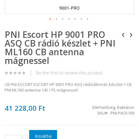
9001-PRO
Ugrás
PNI Escort HP 9001 PRO
a
képgaléria
ASQ CB rádió készlet + PNI
elejére
ML160 CB antenna
mágnessel
Be the first to review this product
CB PNI ESCORT ESCORT HP 9001 PRO ASQ rádióállomás készlet + CB
PNI ML160 antenna 145 / PL mágnessel
41 228,00 Ft
Elérhetőség:
Raktáron
SKU
PNI-PACK100
Kosárba