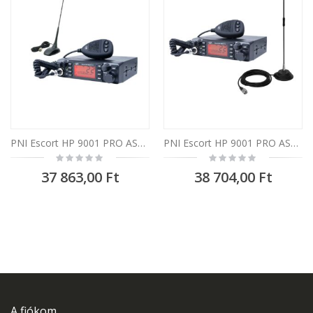
PNI Escort HP 9001 PRO ASQ CB rádió készlet + PNI Extra 48 CB antenna mágnessel
PNI Escort HP 9001 PRO ASQ CB rádió készlet + PNI Extra 40 CB antenna mágnessel
Rating:
Rating:
0%
0%
37 863,00 Ft
38 704,00 Ft
A fiókom