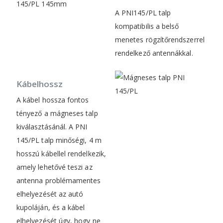
A PNI145/PL talp
kompatibilis a belső
menetes rögzítőrendszerrel
rendelkező antennákkal.
Kábelhossz
A kábel hossza fontos
tényező a mágneses talp
kiválasztásánál. A PNI
145/PL talp minőségi, 4 m
hosszú kábellel rendelkezik,
amely lehetővé teszi az
antenna problémamentes
elhelyezését az autó
kupoláján, és a kábel
elhelyezését úgy, hogy ne