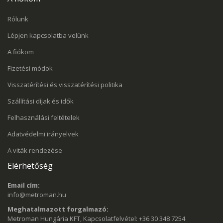
Rólunk
Lépjen kapcsolatba velünk
A fiókom
Fizetési módok
Visszatérítési és visszatérítési politika
Szállítási díjak és idők
Felhasználási feltételek
Adatvédelmi irányelvek
A viták rendezése
Elérhetőség
Email cím:
info@metroman.hu
Meghatalmazott forgalmazó:
Metroman Hungária KFT, Kapcsolatfelvétel: +36 30 348 7254