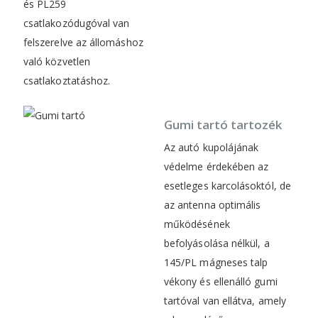
és PL259
csatlakozódugóval van
felszerelve az állomáshoz
való közvetlen
csatlakoztatáshoz.
Gumi tartó tartozék
Az autó kupolájának
védelme érdekében az
esetleges karcolásoktól, de
az antenna optimális
működésének
befolyásolása nélkül, a
145/PL mágneses talp
vékony és ellenálló gumi
tartóval van ellátva, amely