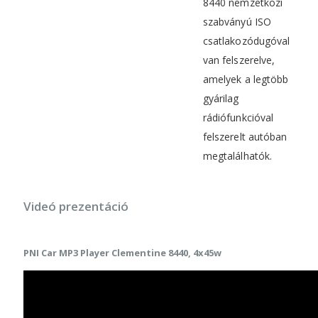
8440 nemzetközi
szabványú ISO
csatlakozódugóval
van felszerelve,
amelyek a legtöbb
gyárilag
rádiófunkcióval
felszerelt autóban
megtalálhatók.
Videó prezentáció
PNI Car MP3 Player Clementine 8440, 4x45w