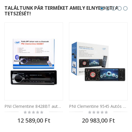
TALÁLTUNK PÁR TERMÉKET AMELY ELNYERHETI A
TETSZÉSÉT!
PNI Clementine 8428BT autós MP3 lejátszó rádió 4x45w 1 DIN SD, USB, AUX, RCA és Bluetooth 12V csatlakozókkal
PNI Clementine 9545 Autós MP5 lejátszó, 1 DIN, 4 hüvelykes kijelző, 50Wx4, Bluetooth, FM rádió, SD és USB, 2 RCA video IN/OUT
Rating:
Rating:
0%
0%
12 589,00 Ft
20 983,00 Ft