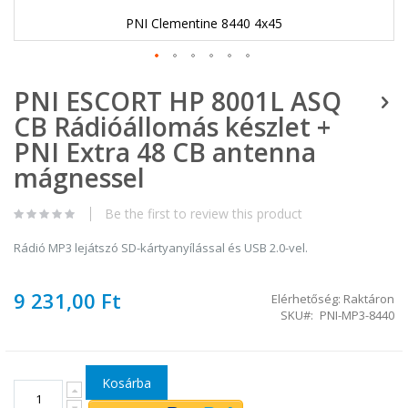
PNI Clementine 8440 4x45
Ugrás
PNI ESCORT HP 8001L ASQ
a
képgaléria
CB Rádióállomás készlet +
elejére
PNI Extra 48 CB antenna
mágnessel
Be the first to review this product
Rádió MP3 lejátszó SD-kártyanyílással és USB 2.0-vel.
9 231,00 Ft
Elérhetőség:
Raktáron
SKU
PNI-MP3-8440
Kosárba