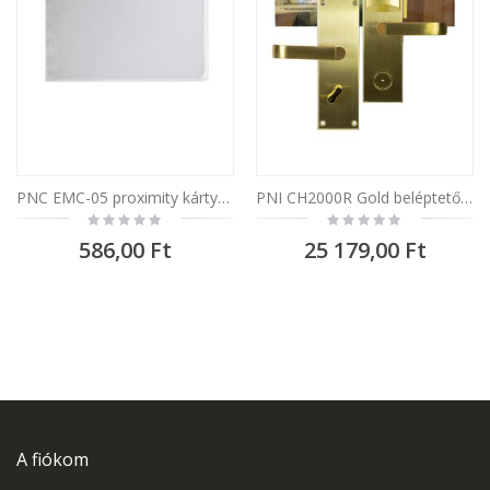
PNC EMC-05 proximity kártya 13,56 MHz szállódai ajtózárakhoz
PNI CH2000R Gold beléptető szállodai ajtózár, kártyaleolvasóval, jobboldali nyitással
Rating:
Rating:
0%
0%
586,00 Ft
25 179,00 Ft
A fiókom