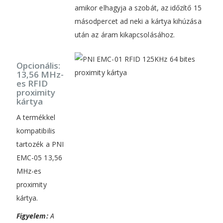
amikor elhagyja a szobát, az időzítő 15
másodpercet ad neki a kártya kihúzása
után az áram kikapcsolásához.
Opcionális:
13,56 MHz-
es RFID
proximity
kártya
A termékkel
kompatibilis
tartozék a PNI
EMC-05 13,56
MHz-es
proximity
kártya.
Figyelem:
A