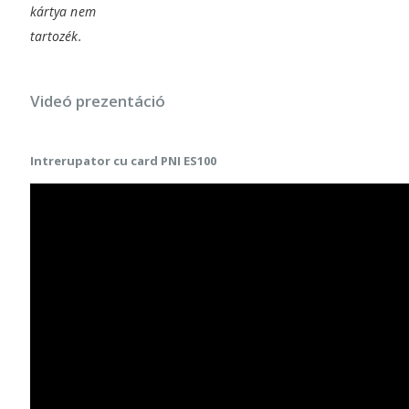
kártya nem
tartozék.
Videó prezentáció
Intrerupator cu card PNI ES100