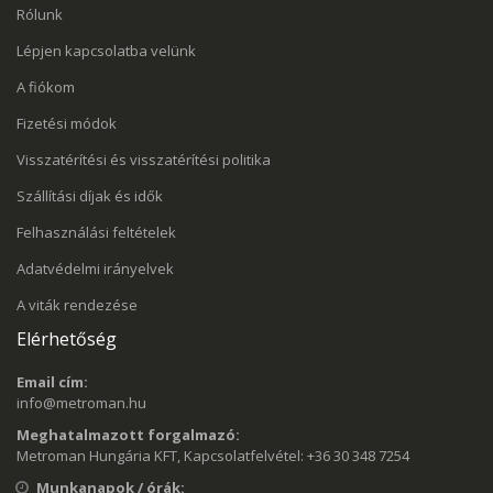
Rólunk
Lépjen kapcsolatba velünk
A fiókom
Fizetési módok
Visszatérítési és visszatérítési politika
Szállítási díjak és idők
Felhasználási feltételek
Adatvédelmi irányelvek
A viták rendezése
Elérhetőség
Email cím:
info@metroman.hu
Meghatalmazott forgalmazó:
Metroman Hungária KFT, Kapcsolatfelvétel: +36 30 348 7254
Munkanapok / órák: