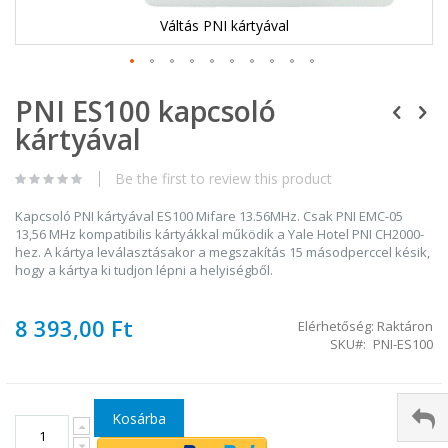
Váltás PNI kártyával
Ugrás
PNI ES100 kapcsoló
a
képgaléria
kártyával
elejére
Be the first to review this product
Kapcsoló PNI kártyával ES100 Mifare 13.56MHz. Csak PNI EMC-05
13,56 MHz kompatibilis kártyákkal működik a Yale Hotel PNI CH2000-
hez. A kártya leválasztásakor a megszakítás 15 másodperccel késik,
hogy a kártya ki tudjon lépni a helyiségből.
8 393,00 Ft
Elérhetőség:
Raktáron
SKU
PNI-ES100
Kosárba