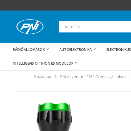
Ugrás
a
tartalomhoz
Keresés
RÁDIÓÁLLOMÁSOK
AUTÓELEKTRONIKA
ELEKTRONIKUS
INTELLIGENS OTTHON ÉS MODULOK
Kezdőlap
PNI Adventure F750 Green Light alumíni
Ugrás
a
képgaléria
végére