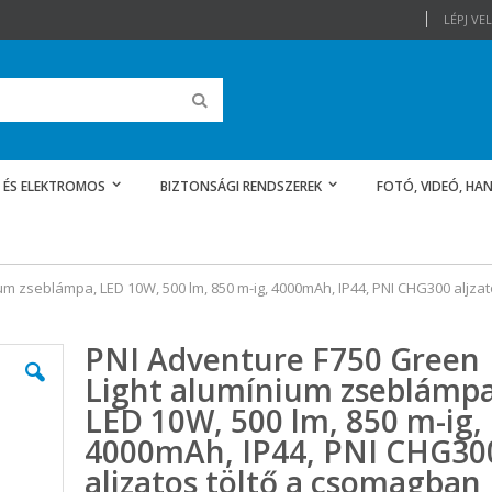
LÉPJ V
Keresés
 ÉS ELEKTROMOS
BIZTONSÁGI RENDSZEREK
FOTÓ, VIDEÓ, HAN
um zseblámpa, LED 10W, 500 lm, 850 m-ig, 4000mAh, IP44, PNI CHG300 aljza
PNI Adventure F750 Green
Light alumínium zseblámpa
LED 10W, 500 lm, 850 m-ig,
4000mAh, IP44, PNI CHG30
aljzatos töltő a csomagban