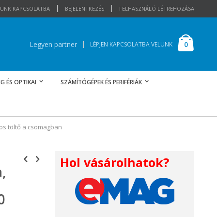
ELÜNK KAPCSOLATBA
BEJELENTKEZÉS
FELHASZNÁLÓ LÉTREHOZÁSA
Cart
elemek
0
Legyen partner
LÉPJEN KAPCSOLATBA VELÜNK
G ÉS OPTIKAI
SZÁMÍTÓGÉPEK ÉS PERIFÉRIÁK
tos töltő a csomagban
Hol vásárolhatok?
,
0