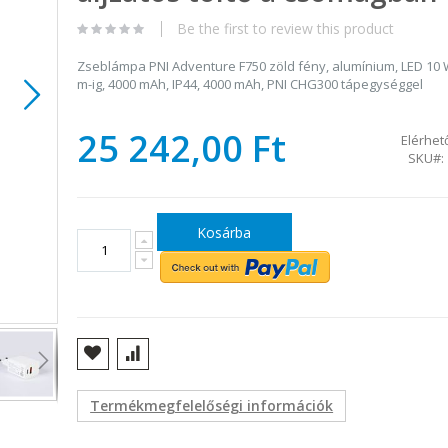
Be the first to review this product
Zseblámpa PNI Adventure F750 zöld fény, alumínium, LED 10 W
m-ig, 4000 mAh, IP44, 4000 mAh, PNI CHG300 tápegységgel
25 242,00 Ft
Elérhet
SKU
Kosárba
PNI Adventure F750 zseblámpa
Termékmegfelelőségi információk