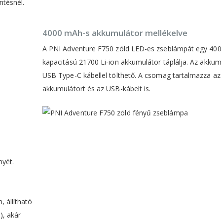
ntésnél.
4000 mAh-s akkumulátor mellékelve
A PNI Adventure F750 zöld LED-es zseblámpát egy 40
kapacitású 21700 Li-ion akkumulátor táplálja. Az akkum
USB Type-C kábellel tölthető. A csomag tartalmazza az
akkumulátort és az USB-kábelt is.
yét.
 állítható
), akár