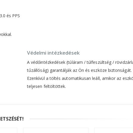
3.0 és PPS
okkal.
Védelmi intézkedések
A védőintézkedések (túláram / túlfeszültség / rövidzárla
tűzállóság) garantálják az Ön és eszköze biztonságát.
Ezenkívül a töltés automatikusan leáll, amikor az eszk
teljesen feltöltöttek.
ETSZÉSÉT!