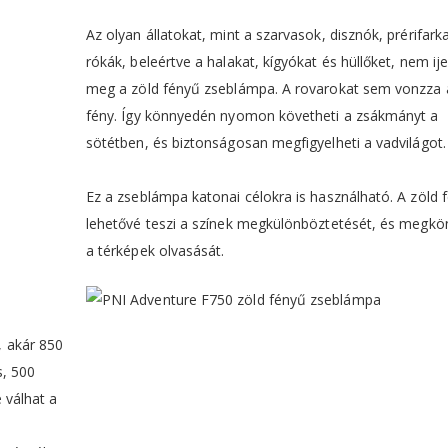
Az olyan állatokat, mint a szarvasok, disznók, prérifark
rókák, beleértve a halakat, kígyókat és hüllőket, nem ije
meg a zöld fényű zseblámpa. A rovarokat sem vonzza 
fény. Így könnyedén nyomon követheti a zsákmányt a
sötétben, és biztonságosan megfigyelheti a vadvilágot.
Ez a zseblámpa katonai célokra is használható. A zöld 
lehetővé teszi a színek megkülönböztetését, és megkön
a térképek olvasását.
 akár 850
s, 500
 válhat a