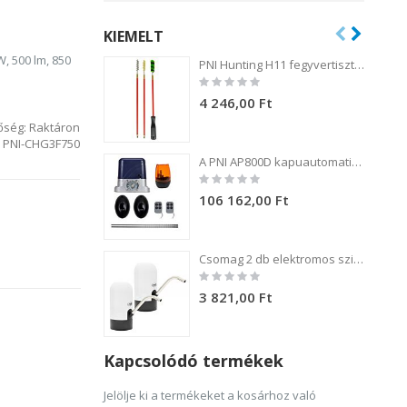
KIEMELT
, 500 lm, 850
PNI Hunting H11 fegyvertisztító készlet 3 kefével .54 kaliberű fegyverekhez
Rating:
0%
4 246,00 Ft
őség:
Raktáron
PNI-CHG3F750
A PNI AP800D kapuautomatizálási készlet 4 m-es fém fogaskerék-motort, fotocellákat, távirányítót, lámpát, 230 V-os 1100 N és 800 kg-os tolókaput tartalmaz.
Rating:
0%
106 162,00 Ft
Csomag 2 db elektromos szivattyú PNI WD100 palackhoz töltés USB-C-n keresztül, 800 mAh akkumulátor, teljesítmény 4W
Rating:
0%
3 821,00 Ft
Kapcsolódó termékek
Jelölje ki a termékeket a kosárhoz való