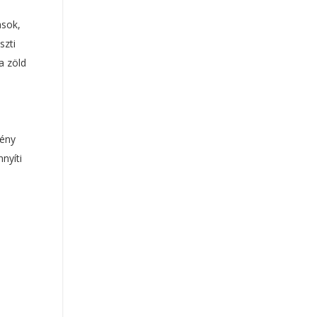
asok,
szti
a zöld
fény
nyíti