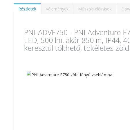
képgaléria
elejére
Részletek
Vélemények
Műszaki előírások
Dow
PNI-ADVF750 - PNI Adventure F7
LED, 500 lm, akár 850 m, IP44, 
keresztül tölthető, tökéletes zöl