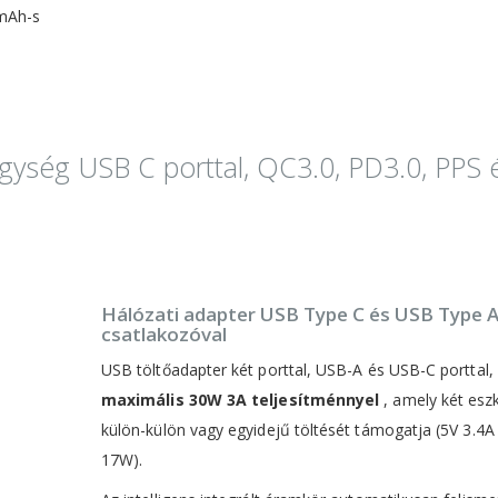
 mAh-s
ség USB C porttal, QC3.0, PD3.0, PPS 
Hálózati adapter USB Type C és USB Type 
csatlakozóval
USB töltőadapter két porttal, USB-A és USB-C porttal,
maximális 30W 3A teljesítménnyel
, amely két esz
külön-külön vagy egyidejű töltését támogatja (5V 3.4A
17W).