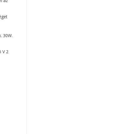
ri az
éget
x. 30W.
5 V 2