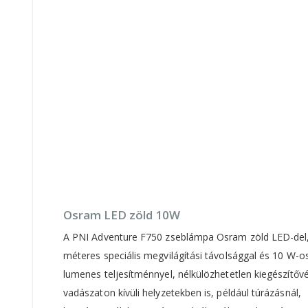
Osram LED zöld 10W
A PNI Adventure F750 zseblámpa Osram zöld LED-del,
méteres speciális megvilágítási távolsággal és 10 W-o
lumenes teljesítménnyel, nélkülözhetetlen kiegészítővé
vadászaton kívüli helyzetekben is, például túrázásnál,