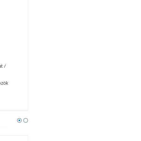
t /
özök