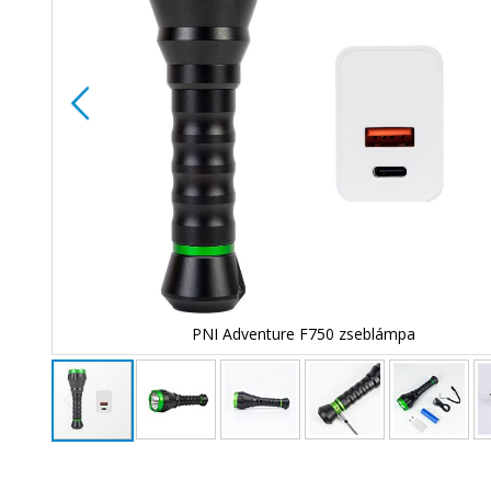
PNI Adventure F750 zseblámpa
Ugrás
a