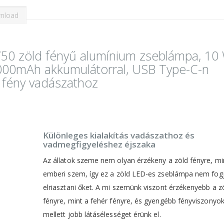
nload
50 zöld fényű alumínium zseblámpa, 10
4000mAh akkumulátorral, USB Type-C-n
d fény vadászathoz
Különleges kialakítás vadászathoz és
vadmegfigyeléshez éjszaka
Az állatok szeme nem olyan érzékeny a zöld fényre, mi
emberi szem, így ez a zöld LED-es zseblámpa nem fog
elriasztani őket. A mi szemünk viszont érzékenyebb a z
fényre, mint a fehér fényre, és gyengébb fényviszonyo
mellett jobb látásélességet érünk el.