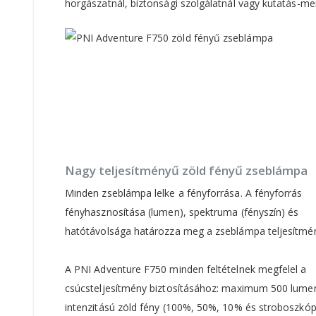
horgászatnál, biztonsági szolgálatnál vagy kutatás-me
Nagy teljesítményű zöld fényű zseblámpa
Minden zseblámpa lelke a fényforrása. A fényforrás
fényhasznosítása (lumen), spektruma (fényszín) és
hatótávolsága határozza meg a zseblámpa teljesítmén
A PNI Adventure F750 minden feltételnek megfelel a
csúcsteljesítmény biztosításához: maximum 500 lumen,
intenzitású zöld fény (100%, 50%, 10% és stroboszkóp