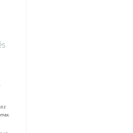
és
A
köz
 max.