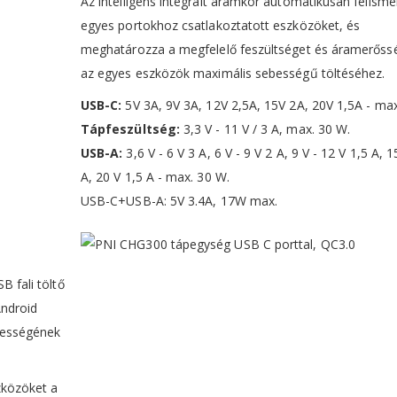
Az intelligens integrált áramkör automatikusan felisme
egyes portokhoz csatlakoztatott eszközöket, és
meghatározza a megfelelő feszültséget és áramerőss
az egyes eszközök maximális sebességű töltéséhez.
USB-C:
5V 3A, 9V 3A, 12V 2,5A, 15V 2A, 20V 1,5A - ma
Tápfeszültség:
3,3 V - 11 V / 3 A, max. 30 W.
USB-A:
3,6 V - 6 V 3 A, 6 V - 9 V 2 A, 9 V - 12 V 1,5 A, 1
A, 20 V 1,5 A - max. 30 W.
USB-C+USB-A: 5V 3.4A, 17W max.
B fali töltő
Android
bességének
zközöket a