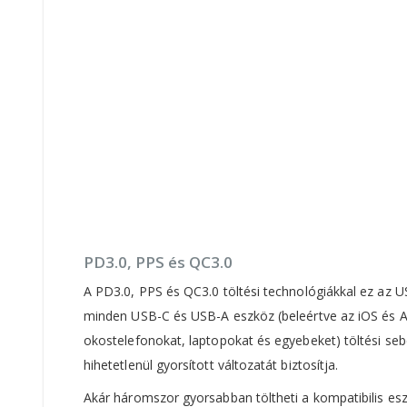
PD3.0, PPS és QC3.0
A PD3.0, PPS és QC3.0 töltési technológiákkal ez az US
minden USB-C és USB-A eszköz (beleértve az iOS és 
okostelefonokat, laptopokat és egyebeket) töltési se
hihetetlenül gyorsított változatát biztosítja.
Akár háromszor gyorsabban töltheti a kompatibilis es