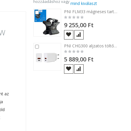
hozzáadáshoz vagy
mind kiválaszt
PNI FLM33 mágneses tartókonzol 27-31 mm közötti átmérőjű zseblámpákhoz
Kosárba
Rating:
0%
9 255,00 Ft
 W
PNI CHG300 aljzatos töltő, USB-A, QC 3.0 és USB-C, PD3.0, 30W, fehér
Kosárba
Rating:
0%
5 889,00 Ft
nt az
ja
öld
k