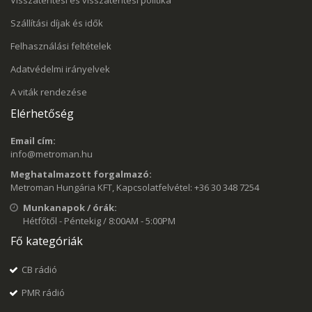
Visszatérítési és visszatérítési politika
Szállítási díjak és idők
Felhasználási feltételek
Adatvédelmi irányelvek
A viták rendezése
Elérhetőség
Email cím:
info@metroman.hu
Meghatalmazott forgalmazó:
Metroman Hungária KFT, Kapcsolatfelvétel: +36 30 348 7254
Munkanapok / órák:
Hétfőtől - Péntekig / 8:00AM - 5:00PM
Fő kategóriák
CB rádió
PMR rádió