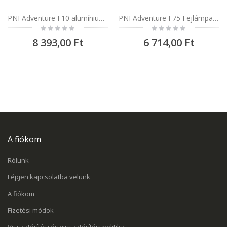
PNI Adventure F10 alumínium zseblámpa , 500lm - 200m fókuszos LED-el , akkumulátorral és a mikro-USB-porttal
PNI Adventure F75 Fejlámpa LED 6W 600 lm f
Rating:
Rating:
0%
0%
8 393,00 Ft
6 714,00 Ft
A fiókom
Rólunk
Lépjen kapcsolatba velünk
A fiókom
Fizetési módok