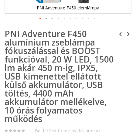
PNI Adventure F450 elemlámpa
Ugrás
PNI Adventure F450
a
képgaléria
alumínium zseblámpa
elejére
fókuszálással és BOOST
funkcióval, 20 W LED, 1500
lm akár 450 m-ig, IPX5,
USB kimenettel ellátott
külső akkumulátor, USB
töltés, 4400 mAh
akkumulátor mellékelve,
10 órás folyamatos
működés
Be the first to review this product