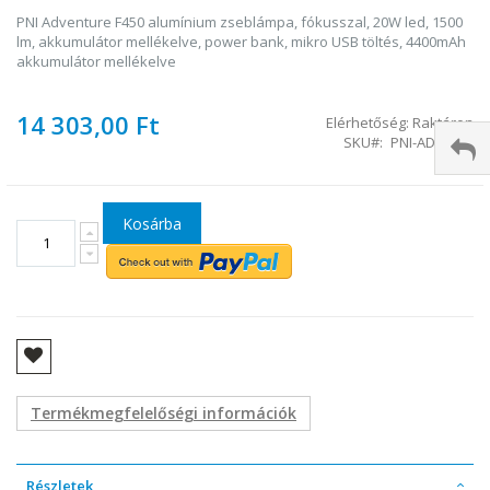
PNI Adventure F450 alumínium zseblámpa, fókusszal, 20W led, 1500
lm, akkumulátor mellékelve, power bank, mikro USB töltés, 4400mAh
akkumulátor mellékelve
14 303,00 Ft
Elérhetőség:
Raktáron
SKU
PNI-ADVF450
Kosárba
Termékmegfelelőségi információk
Részletek