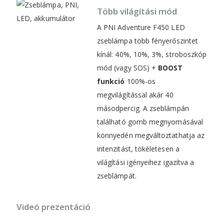
Több világítási mód
A PNI Adventure F450 LED
zseblámpa több fényerőszintet
kínál: 40%, 10%, 3%, stroboszkóp
mód (vagy SOS) +
BOOST
funkció
100%-os
megvilágítással akár 40
másodpercig. A zseblámpán
található gomb megnyomásával
könnyedén megváltoztathatja az
intenzitást, tökéletesen a
világítási igényeihez igazítva a
zseblámpát.
Videó prezentáció