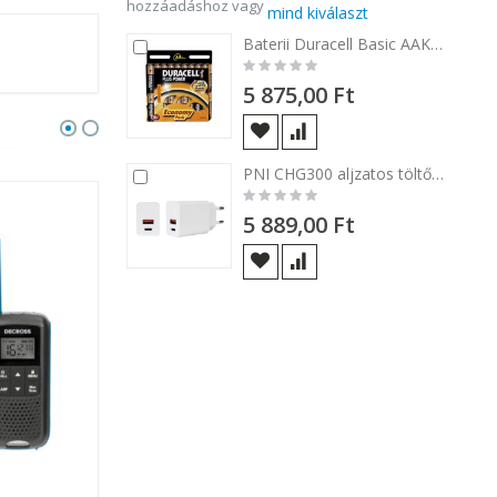
hozzáadáshoz vagy
mind kiválaszt
Baterii Duracell Basic AAK18, 18 buc
Kosárba
Rating:
0%
5 875,00 Ft
PNI CHG300 aljzatos töltő, USB-A, QC 3.0 és USB-C, PD3.0, 30W, fehér
Kosárba
Rating:
0%
5 889,00 Ft