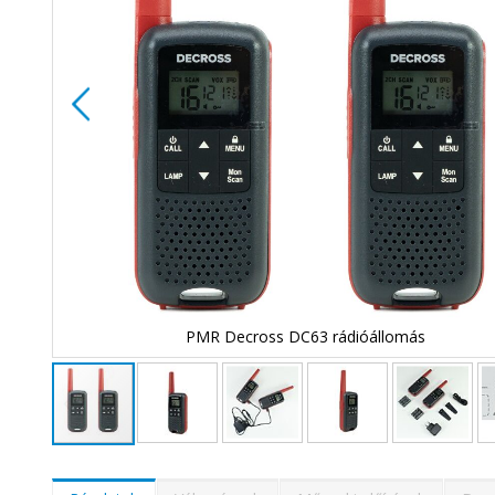
PMR Decross DC63 rádióállomás
Ugrás
a