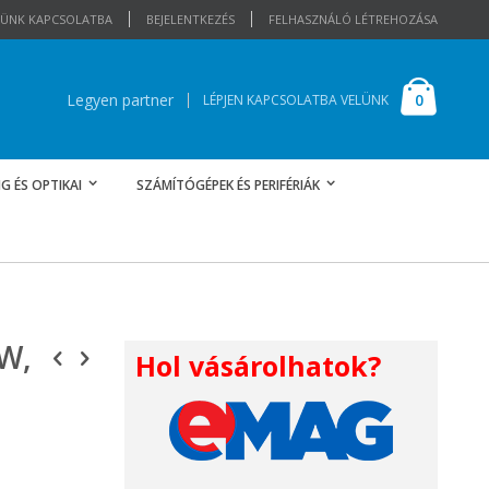
ELÜNK KAPCSOLATBA
BEJELENTKEZÉS
FELHASZNÁLÓ LÉTREHOZÁSA
Cart
elemek
0
Legyen partner
LÉPJEN KAPCSOLATBA VELÜNK
G ÉS OPTIKAI
SZÁMÍTÓGÉPEK ÉS PERIFÉRIÁK
W,
Hol vásárolhatok?