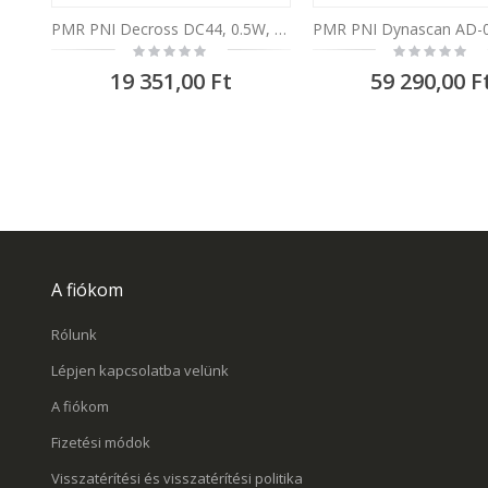
PMR PNI Decross DC44, 0.5W, 446MHz, 800mAh hordozható rádióállomás
Rating:
Rating:
0%
0%
19 351,00 Ft
59 290,00 F
A fiókom
Rólunk
Lépjen kapcsolatba velünk
A fiókom
Fizetési módok
Visszatérítési és visszatérítési politika