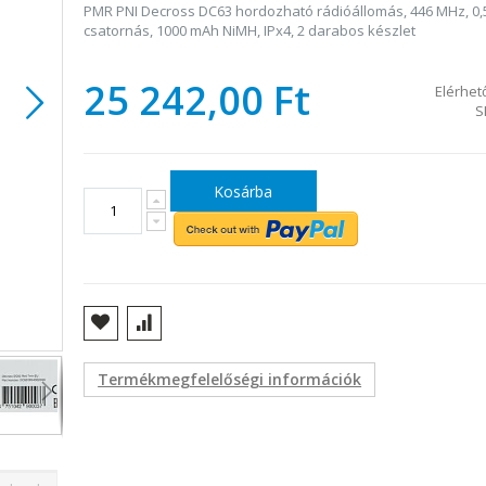
PMR PNI Decross DC63 hordozható rádióállomás, 446 MHz, 0,
csatornás, 1000 mAh NiMH, IPx4, 2 darabos készlet
25 242,00 Ft
Elérhet
S
Kosárba
PMR Decross DC63 rádióállomás
Termékmegfelelőségi információk