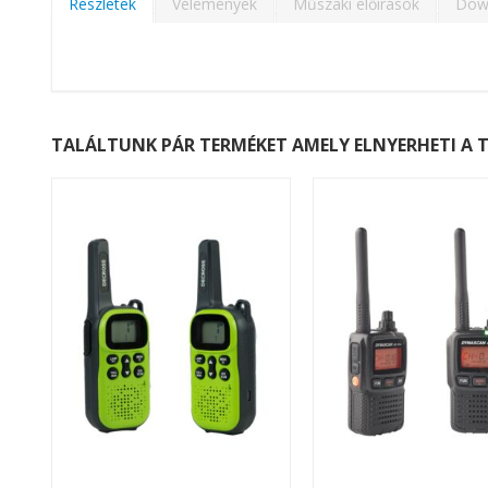
képgaléria
Részletek
Vélemények
Műszaki előírások
Dow
elejére
TALÁLTUNK PÁR TERMÉKET AMELY ELNYERHETI A T