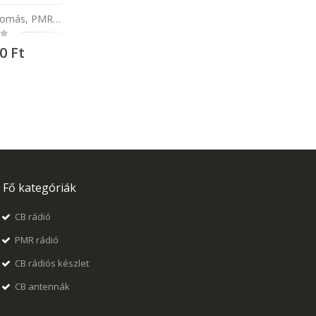
Hordozható rádióállomás, PMR PNI Decross DC63 Blue, 446MHz, 0,5W, 16CH, 1000mAh NiMH, IPx4, 2 darabos készlet
Hordozható rádióállomás PMR Dynascan 3A 446MHz, 0.5W, 16 csatorna, VOX, fekete
Rating:
0%
0 Ft
21 371,00 Ft
Fő kategóriák
CB rádió
PMR rádió
CB rádiós készlet
CB antennák