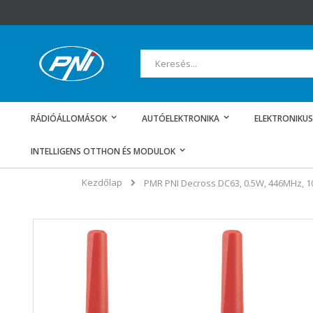
Ugrás
a
tartalomhoz
Keresés
RÁDIÓÁLLOMÁSOK
AUTÓELEKTRONIKA
ELEKTRONIKUS
INTELLIGENS OTTHON ÉS MODULOK
Kezdőlap
PMR PNI Decross DC63, 0.5W, 446MHz, 1
Ugrás
a
képgaléria
végére