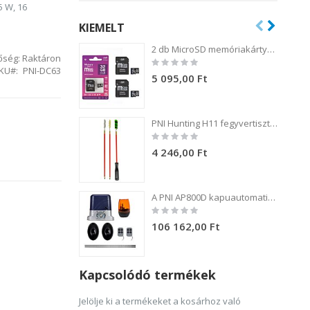
5 W, 16
KIEMELT
2 db MicroSD memóriakártya csomag, PNI 32GB Class 10, 80 Mb/s, V30, SD adapterekkel
őség:
Raktáron
Rating:
0%
KU
PNI-DC63
5 095,00 Ft
PNI Hunting H11 fegyvertisztító készlet 3 kefével .54 kaliberű fegyverekhez
Rating:
0%
4 246,00 Ft
A PNI AP800D kapuautomatizálási készlet 4 m-es fém fogaskerék-motort, fotocellákat, távirányítót, lámpát, 230 V-os 1100 N és 800 kg-os tolókaput tartalmaz.
Rating:
0%
106 162,00 Ft
Kapcsolódó termékek
Jelölje ki a termékeket a kosárhoz való