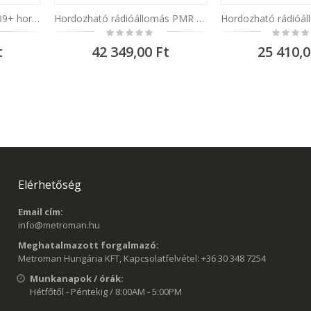
PMR PNI Dynascan AD-09+ hordozható rádióállomás, 446 MHz, 0,5 W, 16 csatornás, 2 db
Hordozható rádióállomás PMR Dynascan EU-55, 446MHz, 0,5W, 16CH, CTCSS, DCS, 1500mAh, IP65
Rating:
Rating:
0%
0%
t
42 349,00 Ft
25 410,0
Elérhetőség
Email cím:
info@metroman.hu
Meghatalmazott forgalmazó:
Metroman Hungária KFT, Kapcsolatfelvétel: +36 30 348 7254
Munkanapok / órák:
Hétfőtől - Péntekig / 8:00AM - 5:00PM