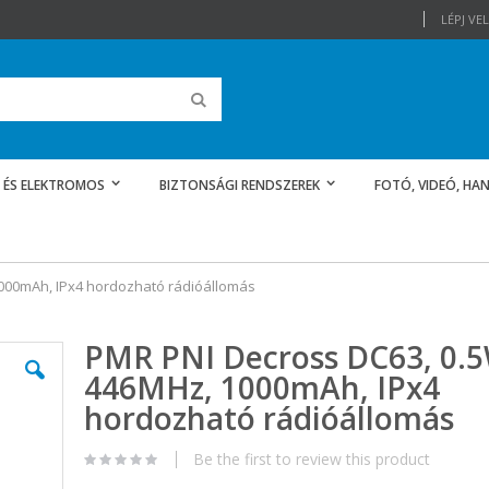
LÉPJ V
Keresés
 ÉS ELEKTROMOS
BIZTONSÁGI RENDSZEREK
FOTÓ, VIDEÓ, HAN
000mAh, IPx4 hordozható rádióállomás
PMR PNI Decross DC63, 0.5
446MHz, 1000mAh, IPx4
hordozható rádióállomás
Be the first to review this product