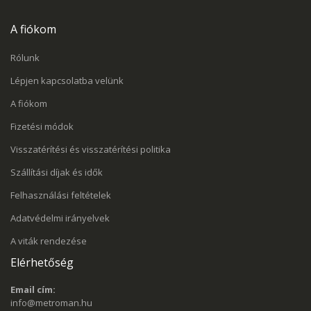
A fiókom
Rólunk
Lépjen kapcsolatba velünk
A fiókom
Fizetési módok
Visszatérítési és visszatérítési politika
Szállítási díjak és idők
Felhasználási feltételek
Adatvédelmi irányelvek
A viták rendezése
Elérhetőség
Email cím:
info@metroman.hu