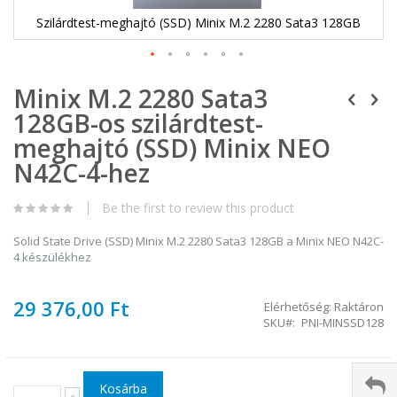
Szilárdtest-meghajtó (SSD) Minix M.2 2280 Sata3 128GB
Ugrás
Minix M.2 2280 Sata3
a
képgaléria
128GB-os szilárdtest-
elejére
meghajtó (SSD) Minix NEO
N42C-4-hez
Be the first to review this product
Solid State Drive (SSD) Minix M.2 2280 Sata3 128GB a Minix NEO N42C-
4 készülékhez
29 376,00 Ft
Elérhetőség:
Raktáron
SKU
PNI-MINSSD128
Kosárba