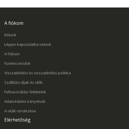
A fiókom
Rólunk
Lépjen kapcsolatba velünk
A fiókom
Fizetési módok
Visszatérítési és visszatérítési politika
Szállítási díjak és idők
Felhasználási feltételek
Adatvédelmi irányelvek
A viták rendezése
Elérhetőség