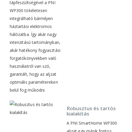
tápfeszültségével a PNI
WP300 tökéletesen
integrálható bármilyen
háztartási elektromos
hálózatba. Így akár nagy
intenzitású tartományban,
akár hatékony fogyasztási
forgatókönyvekben való
használatról van szó,
garantált, hogy az aljzat
optimális paramétereken
belül fog működni.
Robusztus és tartós
kialakítás
A PNI SmartHome WP300
aljzat egy másik fontos