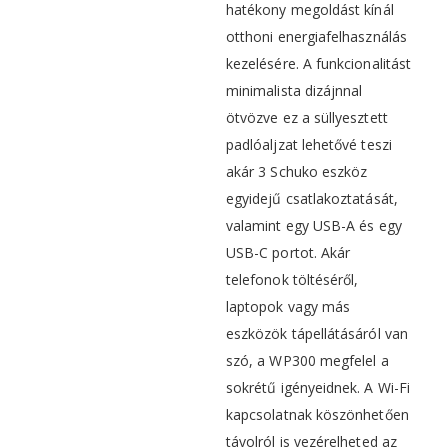
hatékony megoldást kínál
otthoni energiafelhasználás
kezelésére. A funkcionalitást
minimalista dizájnnal
ötvözve ez a süllyesztett
padlóaljzat lehetővé teszi
akár 3 Schuko eszköz
egyidejű csatlakoztatását,
valamint egy USB-A és egy
USB-C portot. Akár
telefonok töltéséről,
laptopok vagy más
eszközök tápellátásáról van
szó, a WP300 megfelel a
sokrétű igényeidnek. A Wi-Fi
kapcsolatnak köszönhetően
távolról is vezérelheted az