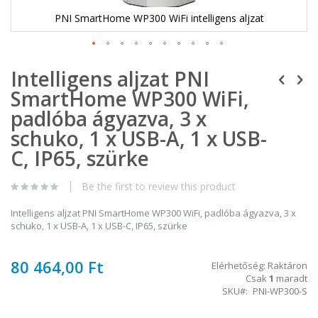
PNI SmartHome WP300 WiFi intelligens aljzat
Ugrás
Intelligens aljzat PNI
a
képgaléria
SmartHome WP300 WiFi,
elejére
padlóba ágyazva, 3 x
schuko, 1 x USB-A, 1 x USB-
C, IP65, szürke
Be the first to review this product
Intelligens aljzat PNI SmartHome WP300 WiFi, padlóba ágyazva, 3 x
schuko, 1 x USB-A, 1 x USB-C, IP65, szürke
80 464,00 Ft
Elérhetőség:
Raktáron
Csak
1
maradt
SKU
PNI-WP300-S