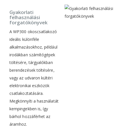
Gyakorlati
felhasználási
forgatókönyvek
A WP300 okoscsatlakozó
ideális különféle
alkalmazásokhoz, például
irodákban számítógépek
töltésére, tárgyalókban
berendezések töltésére,
vagy az udvaron kültéri
elektronikai eszközök
csatlakoztatására.
Megkönnyíti a használatát
kempingekben is, így
bárhol hozzáférhet az
áramhoz.