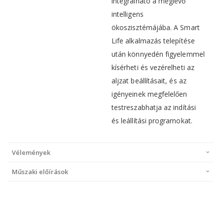
integrálható a meglévő
intelligens
ökoszisztémájába. A Smart
Life alkalmazás telepítése
után könnyedén figyelemmel
kísérheti és vezérelheti az
aljzat beállításait, és az
igényeinek megfelelően
testreszabhatja az indítási
és leállítási programokat.
Vélemények
Műszaki előírások