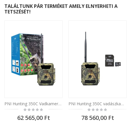
TALÁLTUNK PÁR TERMÉKET AMELY ELNYERHETI A
TETSZÉSÉT!
PNI Hunting 350C Vadkamera, Internet, Full HD, 12 MP
PNI Hunting 350C vadászkamera, 12MP, 3G internet, SMS és PNI 32GB memóriakártya
Rating:
Rating:
0%
0%
62 565,00 Ft
78 560,00 Ft