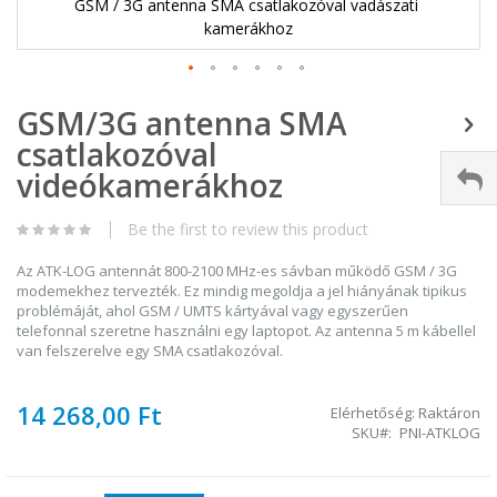
GSM / 3G antenna SMA csatlakozóval vadászati ​​
kamerákhoz
Ugrás
GSM/3G antenna SMA
a
képgaléria
csatlakozóval
elejére
videókamerákhoz
Be the first to review this product
Az ATK-LOG antennát 800-2100 MHz-es sávban működő GSM / 3G
modemekhez tervezték. Ez mindig megoldja a jel hiányának tipikus
problémáját, ahol GSM / UMTS kártyával vagy egyszerűen
telefonnal szeretne használni egy laptopot. Az antenna 5 m kábellel
van felszerelve egy SMA csatlakozóval.
14 268,00 Ft
Elérhetőség:
Raktáron
SKU
PNI-ATKLOG