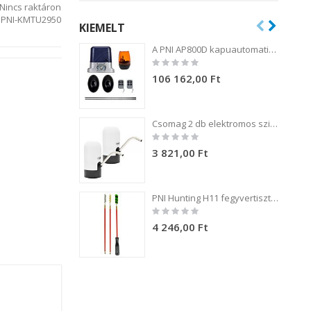
Nincs raktáron
PNI-KMTU2950
KIEMELT
A PNI AP800D kapuautomatizálási készlet 4 m-es fém fogaskerék-motort, fotocellákat, távirányítót, lámpát, 230 V-os 1100 N és 800 kg-os tolókaput tartalmaz.
Rating:
0%
106 162,00 Ft
Csomag 2 db elektromos szivattyú PNI WD100 palackhoz töltés USB-C-n keresztül, 800 mAh akkumulátor, teljesítmény 4W
Rating:
0%
3 821,00 Ft
PNI Hunting H11 fegyvertisztító készlet 3 kefével .54 kaliberű fegyverekhez
Rating:
0%
4 246,00 Ft