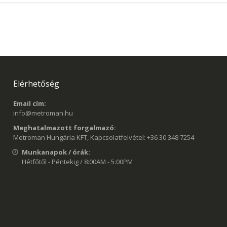
Elérhetőség
Email cím:
info@metroman.hu
Meghatalmazott forgalmazó:
Metroman Hungária KFT, Kapcsolatfelvétel: +36 30 348 7254
Munkanapok / órák:
Hétfőtől - Péntekig / 8:00AM - 5:00PM