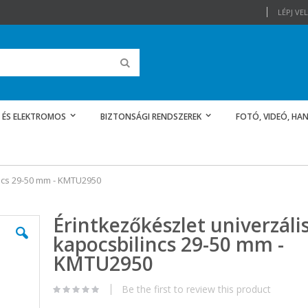
LÉPJ V
Keresés
 ÉS ELEKTROMOS
BIZTONSÁGI RENDSZEREK
FOTÓ, VIDEÓ, HAN
incs 29-50 mm - KMTU2950
Érintkezőkészlet univerzáli
kapocsbilincs 29-50 mm -
KMTU2950
Be the first to review this product