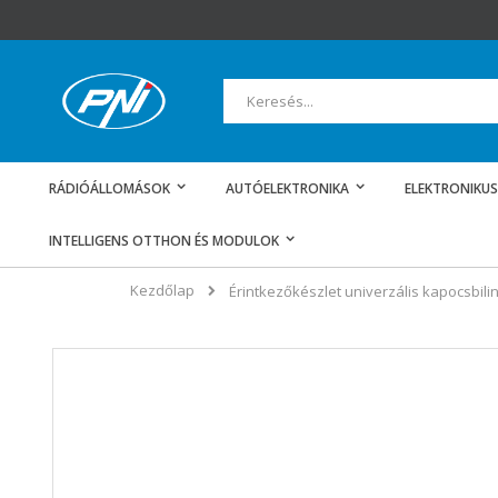
Ugrás
a
tartalomhoz
Keresés
RÁDIÓÁLLOMÁSOK
AUTÓELEKTRONIKA
ELEKTRONIKUS
INTELLIGENS OTTHON ÉS MODULOK
Kezdőlap
Érintkezőkészlet univerzális kapocsbil
Ugrás
a
képgaléria
végére