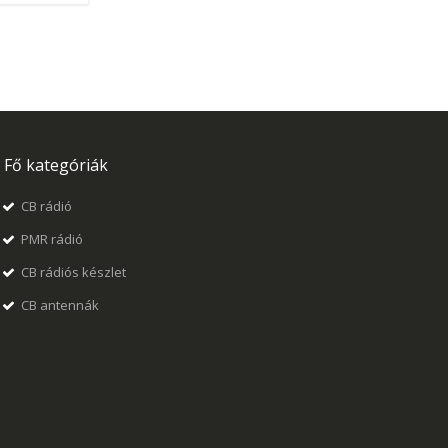
Fő kategóriák
CB rádió
PMR rádió
CB rádiós készlet
CB antennák