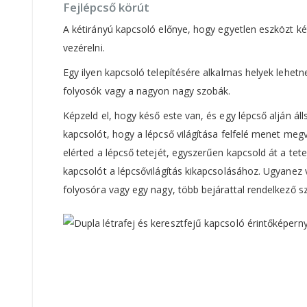
Fejlépcső körút
A kétirányú kapcsoló előnye, hogy egyetlen eszközt két
vezérelni.
Egy ilyen kapcsoló telepítésére alkalmas helyek lehetn
folyosók vagy a nagyon nagy szobák.
Képzeld el, hogy késő este van, és egy lépcső alján áll
kapcsolót, hogy a lépcső világítása felfelé menet meg
elérted a lépcső tetejét, egyszerűen kapcsold át a tete
kapcsolót a lépcsővilágítás kikapcsolásához. Ugyanez
folyosóra vagy egy nagy, több bejárattal rendelkező sz