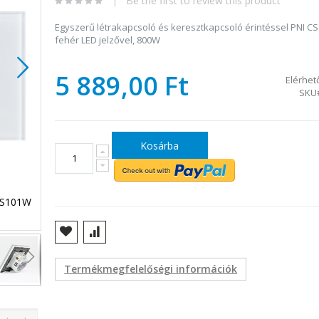
Be the first to review this product
Egyszerű létrakapcsoló és keresztkapcsoló érintéssel PNI C
fehér LED jelzővel, 800W
5 889,00 Ft
Elérhet
SKU
Kosárba
 CS101W
Egyszerű létrakapcsoló és keresztkapcsoló érintéssel P
üvegből, fehér LED jelzővel, 800W
Termékmegfelelőségi információk