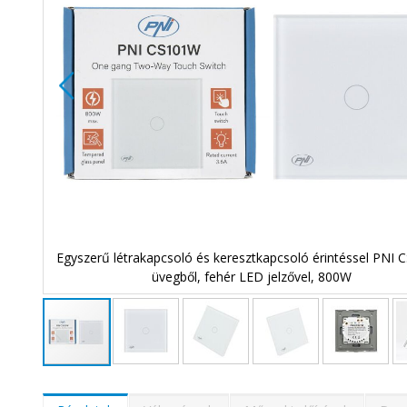
Egyszerű létrakapcsoló és keresztkapcsoló érintéssel PNI
vel
üvegből, fehér LED jelzővel, 800W
Ugrás
a