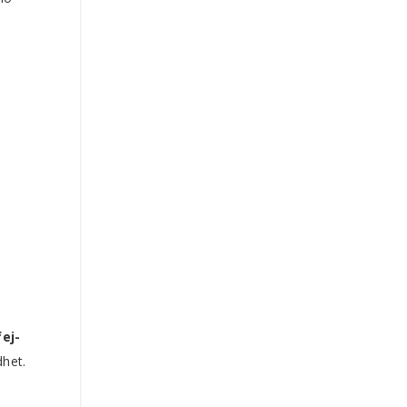
fej-
het.