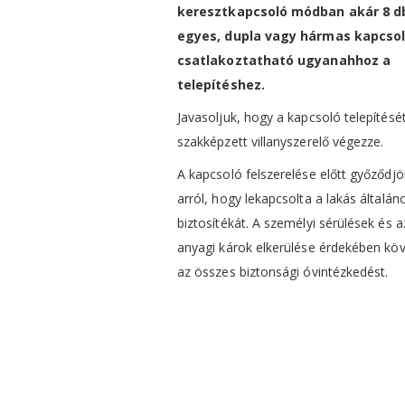
keresztkapcsoló módban akár 8 d
egyes, dupla vagy hármas kapcsol
csatlakoztatható ugyanahhoz a
telepítéshez.
Javasoljuk, hogy a kapcsoló telepítésé
szakképzett villanyszerelő végezze.
A kapcsoló felszerelése előtt győződj
arról, hogy lekapcsolta a lakás általán
biztosítékát. A személyi sérülések és a
anyagi károk elkerülése érdekében kö
az összes biztonsági óvintézkedést.