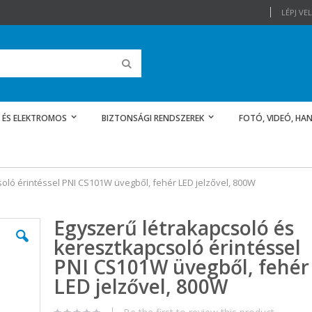
LÉPJ V
Keresés
 ÉS ELEKTROMOS
BIZTONSÁGI RENDSZEREK
FOTÓ, VIDEÓ, HAN
oló érintéssel PNI CS101W üvegből, fehér LED jelzővel, 800W
Egyszerű létrakapcsoló és
keresztkapcsoló érintéssel
PNI CS101W üvegből, fehér
LED jelzővel, 800W