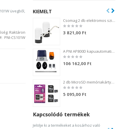
KIEMELT
S101W üvegből,
Csomag 2 db elektromos szivattyú PNI WD100 palackhoz töltés USB-C-n keresztül, 800 mAh akkumulátor, teljesítmény 4W
Rating:
0%
3 821,00 Ft
őség:
Raktáron
PNI-CS101W
A PNI AP800D kapuautomatizálási készlet 4 m-es fém fogaskerék-motort, fotocellákat, távirányítót, lámpát, 230 V-os 1100 N és 800 kg-os tolókaput tartalmaz.
Rating:
0%
106 162,00 Ft
NI CS101W
2 db MicroSD memóriakártya csomag, PNI 32GB Class 10, 80 Mb/s, V30, SD adapterekkel
Rating:
0%
5 095,00 Ft
Kapcsolódó termékek
Jelölje ki a termékeket a kosárhoz való