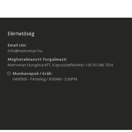
Elérhetőség
Email cím:
info@metroman.hu
Meghatalmazott forgalmazó:
Metroman Hungária KFT, Kapcsolatfelvétel: +36 30 348 7254
Munkanapok / órák:
Hétfőtől - Péntekig / 8:00AM - 5:00PM