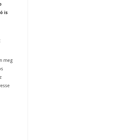
b
ó is
t
ön meg
os
z
vesse