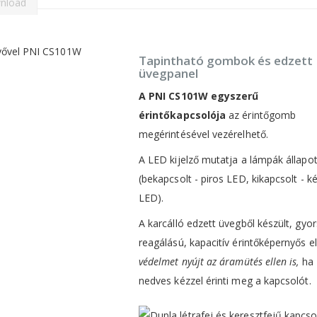
nload
Tapintható gombok és edzett
üvegpanel
A PNI CS101W egyszerű
érintőkapcsolója
az érintőgomb
megérintésével vezérelhető.
A LED kijelző mutatja a lámpák állapo
(bekapcsolt - piros LED, kikapcsolt - k
LED).
A karcálló edzett üvegből készült, gyor
reagálású, kapacitív érintőképernyős e
védelmet nyújt az áramütés ellen is,
ha
nedves kézzel érinti meg a kapcsolót.