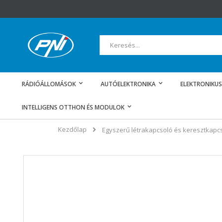
Ugrás
a
tartalomhoz
Keresés
RÁDIÓÁLLOMÁSOK
AUTÓELEKTRONIKA
ELEKTRONIKUS
INTELLIGENS OTTHON ÉS MODULOK
Kezdőlap
Egyszerű létrakapcsoló és keresztkapcs
Ugrás
a
képgaléria
végére