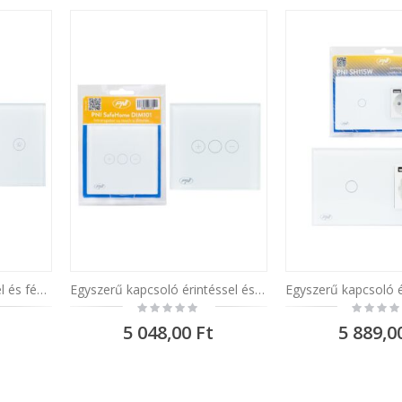
Dupla kapcsoló érintéssel és fényerőszabályzóval PNI SafeHome DIM202, 2X700W, Live Wire, nulla nélkül, üveg
Egyszerű kapcsoló érintéssel és fényerőszabályzóval PNI SafeHome DIM101, 1X700W, Live Wire, nulla nélkül, üveg
Rating:
Rating:
0%
0%
5 048,00 Ft
5 889,0