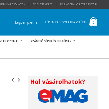
ELÜNK KAPCSOLATBA
BEJELENTKEZÉS
FELHASZNÁLÓ LÉTREHOZÁSA
Cart
elemek
0
Legyen partner
LÉPJEN KAPCSOLATBA VELÜNK
G ÉS OPTIKAI
SZÁMÍTÓGÉPEK ÉS PERIFÉRIÁK
Hol vásárolhatok?