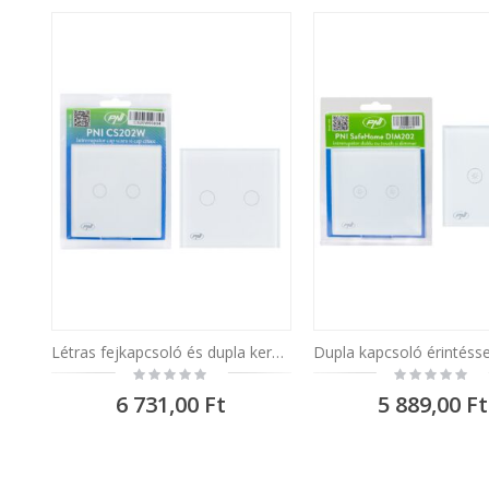
Létras fejkapcsoló és dupla keresztfejes kapcsoló PNI CS202W üvegérintkezővel, fehér LED jelzővel, 800W / kapcsoló
Rating:
Rating:
0%
0%
6 731,00 Ft
5 889,00 Ft