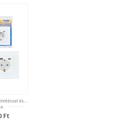
Egyszerű kapcsoló érintéssel és schuko aljzattal PNI SH115W, üvegből, fehér, USB-A és USB-C aljzattal
0 Ft