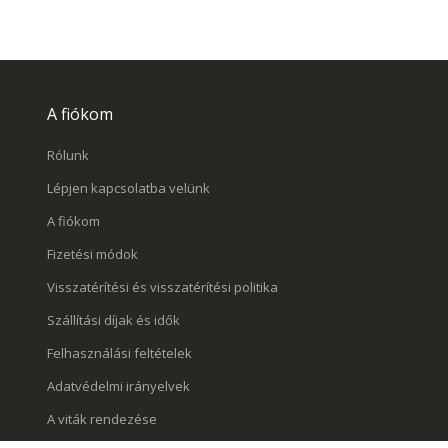
A fiókom
Rólunk
Lépjen kapcsolatba velünk
A fiókom
Fizetési módok
Visszatérítési és visszatérítési politika
Szállítási díjak és idők
Felhasználási feltételek
Adatvédelmi irányelvek
A viták rendezése