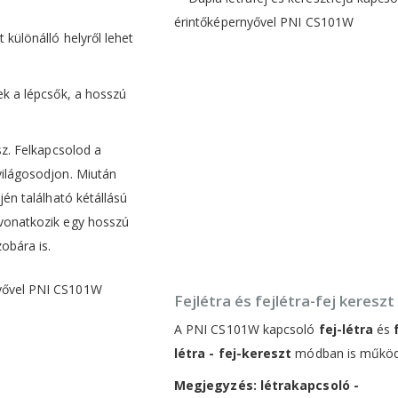
 különálló helyről lehet
ek a lépcsők, a hosszú
sz. Felkapcsolod a
világosodjon. Miután
jén található kétállású
 vonatkozik egy hosszú
obára is.
Fejlétra és fejlétra-fej kereszt
A PNI CS101W kapcsoló
fej-létra
és
létra - fej-kereszt
módban is működ
Megjegyzés: létrakapcsoló -