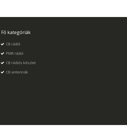
Fő kategóriák
CB rádió
PMR rádió
CB rádiós készlet
CB antennák