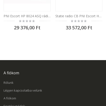
PNI Escort HP 8024 ASQ rádióállomás, szabályozható tápellátás 12V-24V és 8 WATT
Statie radio CB PNI Escort HP 9500 multistandard, ASQ, VOX, Scan, 4W, AM-FM, alimentare 12V/24V, mufa de bricheta inclusa
Rating:
Rating:
0%
0%
29 376,00 Ft
33 572,00 Ft
A fiókom
Rólunk
Lépjen kapcsolatba velünk
A fiókom
Fizetési módok