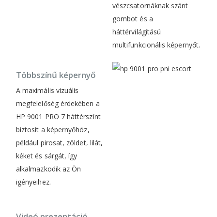
vészcsatornáknak szánt
gombot és a
háttérvilágítású
multifunkcionális képernyőt.
Többszínű képernyő
A maximális vizuális
megfelelőség érdekében a
HP 9001 PRO 7 háttérszínt
biztosít a képernyőhöz,
például pirosat, zöldet, lilát,
kéket és sárgát, így
alkalmazkodik az Ön
igényeihez.
Videó prezentáció