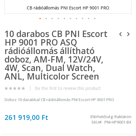
CB rádióállomás PNI Escort HP 9001 PRO
Ugrás
10 darabos CB PNI Escort
a
képgaléria
HP 9001 PRO ASQ
elejére
rádióállomás állítható
doboz, AM-FM, 12V/24V,
4W, Scan, Dual Watch,
ANL, Multicolor Screen
Be the first to review this product
Doboz 10 darabbal CB rádióállomás PNI Escort HP 9001 PRO
261 919,00 Ft
Elérhetőség:
Raktáron
SKU
PNI-HP9001-BX