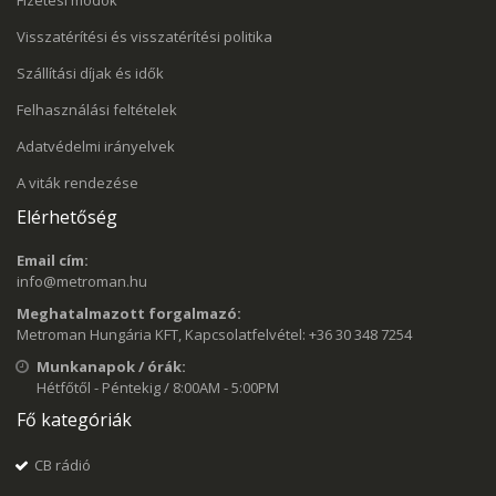
Visszatérítési és visszatérítési politika
Szállítási díjak és idők
Felhasználási feltételek
Adatvédelmi irányelvek
A viták rendezése
Elérhetőség
Email cím:
info@metroman.hu
Meghatalmazott forgalmazó:
Metroman Hungária KFT, Kapcsolatfelvétel: +36 30 348 7254
Munkanapok / órák:
Hétfőtől - Péntekig / 8:00AM - 5:00PM
Fő kategóriák
CB rádió