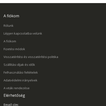
A fiókom
Rólunk
Lépjen kapcsolatba velünk
A fiókom
Fizetési módok
Visszatérítési és visszatérítési politika
Szállítási díjak és idők
Felhasználási feltételek
Adatvédelmi irányelvek
A viták rendezése
Elérhetőség
Email cím: