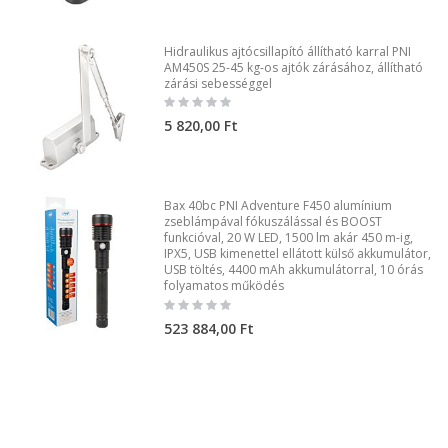
Hidraulikus ajtócsillapító állítható karral PNI
AM450S 25-45 kg-os ajtók zárásához, állítható
zárási sebességgel
Rating:
0%
5 820,00 Ft
Bax 40bc PNI Adventure F450 alumínium
zseblámpával fókuszálással és BOOST
funkcióval, 20 W LED, 1500 lm akár 450 m-ig,
IPX5, USB kimenettel ellátott külső akkumulátor,
USB töltés, 4400 mAh akkumulátorral, 10 órás
folyamatos működés
Rating:
0%
523 884,00 Ft