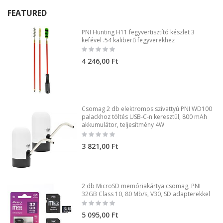
FEATURED
PNI Hunting H11 fegyvertisztító készlet 3
kefével .54 kaliberű fegyverekhez
Rating:
0%
4 246,00 Ft
Csomag 2 db elektromos szivattyú PNI WD100
palackhoz töltés USB-C-n keresztül, 800 mAh
akkumulátor, teljesítmény 4W
Rating:
0%
3 821,00 Ft
2 db MicroSD memóriakártya csomag, PNI
32GB Class 10, 80 Mb/s, V30, SD adapterekkel
Rating:
0%
5 095,00 Ft