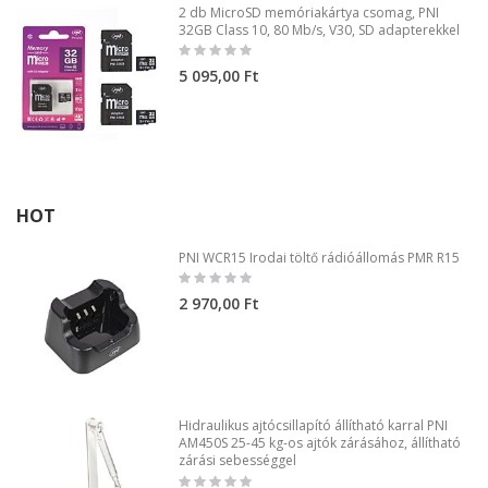
2 db MicroSD memóriakártya csomag, PNI
32GB Class 10, 80 Mb/s, V30, SD adapterekkel
Rating:
0%
5 095,00 Ft
HOT
PNI WCR15 Irodai töltő rádióállomás PMR R15
Rating:
0%
2 970,00 Ft
Hidraulikus ajtócsillapító állítható karral PNI
AM450S 25-45 kg-os ajtók zárásához, állítható
zárási sebességgel
Rating: