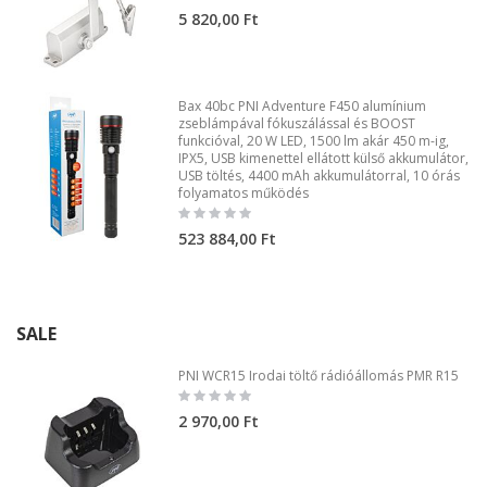
0%
5 820,00 Ft
Bax 40bc PNI Adventure F450 alumínium
zseblámpával fókuszálással és BOOST
funkcióval, 20 W LED, 1500 lm akár 450 m-ig,
IPX5, USB kimenettel ellátott külső akkumulátor,
USB töltés, 4400 mAh akkumulátorral, 10 órás
folyamatos működés
Rating:
0%
523 884,00 Ft
SALE
PNI WCR15 Irodai töltő rádióállomás PMR R15
Rating:
0%
2 970,00 Ft