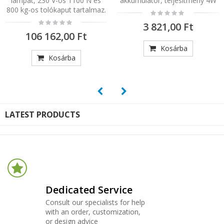
lámpát, 230 V-os 1100 N és
akkumulátor, teljesítmény 4W
800 kg-os tolókaput tartalmaz.
Rating:
0%
Rating:
3 821,00 Ft
0%
106 162,00 Ft
Kosárba
Kosárba
LATEST PRODUCTS
Dedicated Service
Consult our specialists for help
with an order, customization,
or design advice