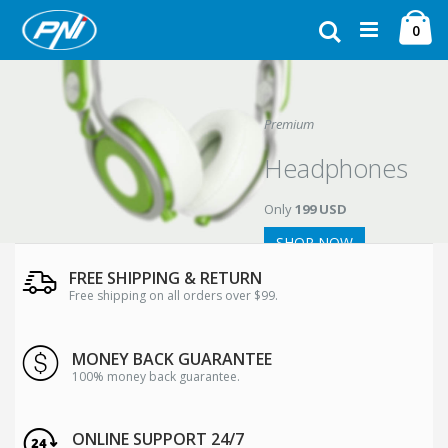
Ugrás
Ca
a
Keresés
ele
0
tartalomhoz
Premium
Headphones
Only
199 USD
SHOP NOW
FREE SHIPPING & RETURN
Free shipping on all orders over $99.
MONEY BACK GUARANTEE
100% money back guarantee.
ONLINE SUPPORT 24/7