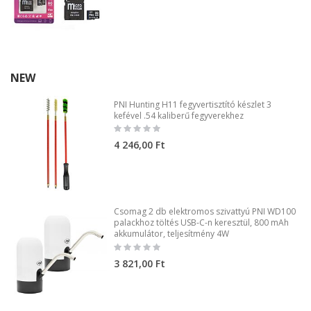
NEW
PNI Hunting H11 fegyvertisztító készlet 3
kefével .54 kaliberű fegyverekhez
Rating:
0%
4 246,00 Ft
Csomag 2 db elektromos szivattyú PNI WD100
palackhoz töltés USB-C-n keresztül, 800 mAh
akkumulátor, teljesítmény 4W
Rating:
0%
3 821,00 Ft