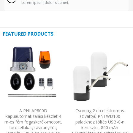
Lorem ipsum dolor sit amet.
FEATURED PRODUCTS
A PNI AP800D
Csomag 2 db elektromos
kapuautomatizálási készlet 4
szivattyú PNI WD100
m-es fém fogaskerék-motort,
palackhoz töltés USB-C-n
fotocellákat, távirányítót,
keresztül, 800 mAh