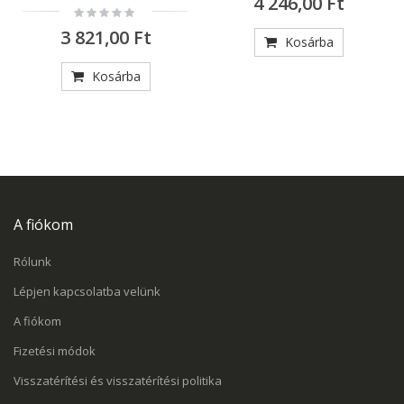
4 246,00 Ft
Rating:
0%
3 821,00 Ft
Kosárba
Kosárba
A fiókom
Rólunk
Lépjen kapcsolatba velünk
A fiókom
Fizetési módok
Visszatérítési és visszatérítési politika