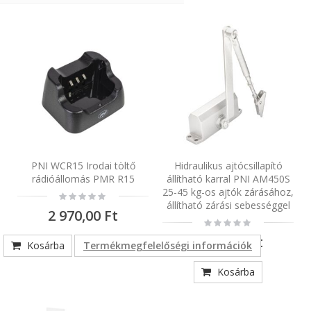
PNI WCR15 Irodai töltő
Hidraulikus ajtócsillapító
rádióállomás PMR R15
állítható karral PNI AM450S
25-45 kg-os ajtók zárásához,
Rating:
0%
állítható zárási sebességgel
2 970,00 Ft
Rating:
0%
5 820,00 Ft
Kosárba
Termékmegfelelőségi információk
Kosárba