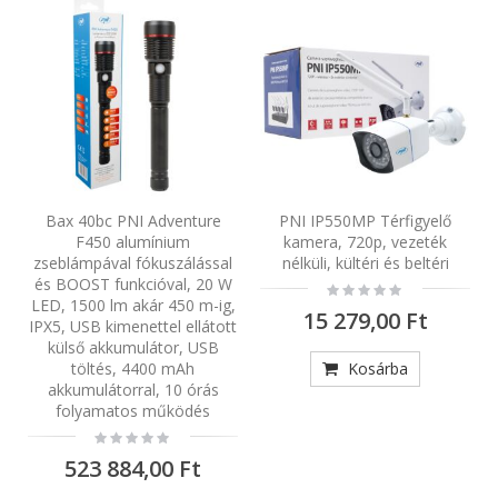
Bax 40bc PNI Adventure
PNI IP550MP Térfigyelő
F450 alumínium
kamera, 720p, vezeték
zseblámpával fókuszálással
nélküli, kültéri és beltéri
és BOOST funkcióval, 20 W
Rating:
0%
LED, 1500 lm akár 450 m-ig,
15 279,00 Ft
IPX5, USB kimenettel ellátott
külső akkumulátor, USB
töltés, 4400 mAh
Kosárba
akkumulátorral, 10 órás
folyamatos működés
Rating:
0%
523 884,00 Ft