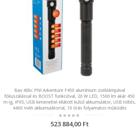
Bax 40bc PNI Adventure F450 alumínium zseblámpával
PNI WCR15 Irodai töltő rádióállomás PMR R15
fókuszálással és BOOST funkcióval, 20 W LED, 1500 lm akár 450
Rating:
0%
m-ig, IPX5, USB kimenettel ellátott külső akkumulátor, USB töltés,
2 970,00 Ft
4400 mAh akkumulátorral, 10 órás folyamatos működés
Rating:
0%
523 884,00 Ft