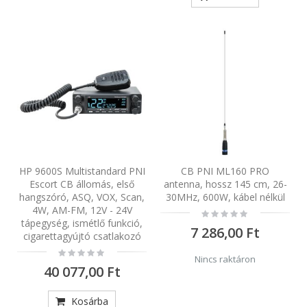
HP 9600S Multistandard PNI
CB PNI ML160 PRO
Escort CB állomás, első
antenna, hossz 145 cm, 26-
hangszóró, ASQ, VOX, Scan,
30MHz, 600W, kábel nélkül
4W, AM-FM, 12V - 24V
Rating:
0%
tápegység, ismétlő funkció,
7 286,00 Ft
cigarettagyújtó csatlakozó
Rating:
Nincs raktáron
0%
40 077,00 Ft
Kosárba