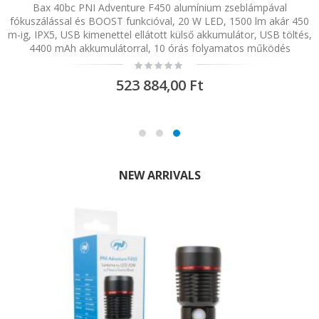
Bax 40bc PNI Adventure F450 alumínium zseblámpával
PNI WCR15 Irodai töltő rádióállomás PMR R15
fókuszálással és BOOST funkcióval, 20 W LED, 1500 lm akár 450
Rating:
0%
m-ig, IPX5, USB kimenettel ellátott külső akkumulátor, USB töltés,
2 970,00 Ft
4400 mAh akkumulátorral, 10 órás folyamatos működés
Rating:
0%
523 884,00 Ft
NEW ARRIVALS