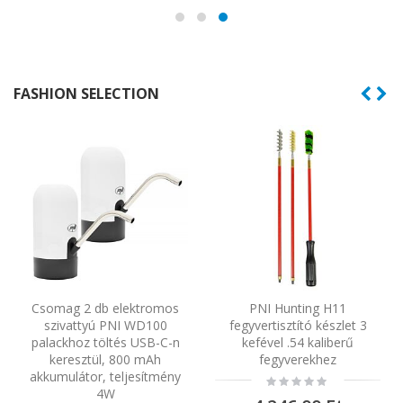
FASHION SELECTION
Csomag 2 db elektromos
PNI Hunting H11
szivattyú PNI WD100
fegyvertisztító készlet 3
m
palackhoz töltés USB-C-n
kefével .54 kaliberű
P
keresztül, 800 mAh
fegyverekhez
Mb/
akkumulátor, teljesítmény
Rating:
0%
4W