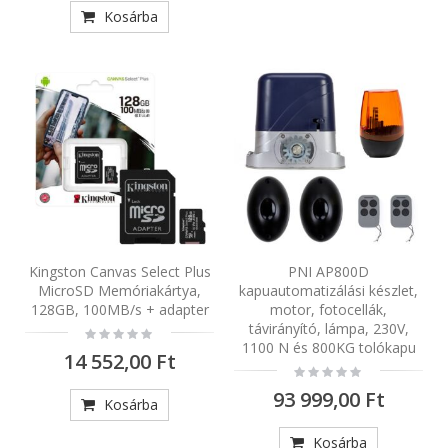
Kosárba
Kingston Canvas Select Plus
PNI AP800D
MicroSD Memóriakártya,
kapuautomatizálási készlet,
128GB, 100MB/s + adapter
motor, fotocellák,
távirányító, lámpa, 230V,
Rating:
0%
1100 N és 800KG tolókapu
14 552,00 Ft
Rating:
0%
93 999,00 Ft
Kosárba
Kosárba