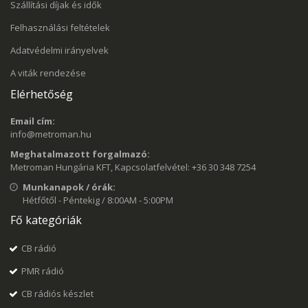
Szállítási díjak és idők
Felhasználási feltételek
Adatvédelmi irányelvek
A viták rendezése
Elérhetőség
Email cím:
info@metroman.hu
Meghatalmazott forgalmazó:
Metroman Hungária KFT, Kapcsolatfelvétel: +36 30 348 7254
Munkanapok / órák:
Hétfőtől - Péntekig / 8:00AM - 5:00PM
Fő kategóriák
CB rádió
PMR rádió
CB rádiós készlet