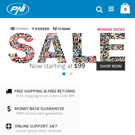
Ugrás
Ca
a
Keresés
ele
0
tartalomhoz
Now starting at
$99
SHOP NOW
FREE SHIPPING & FREE RETURNS
Free shipping on all orders over $99.
MONEY BACK GUARANTEE
100% money back guarantee.
ONLINE SUPPORT 24/7
Lorem ipsum dolor sit amet.