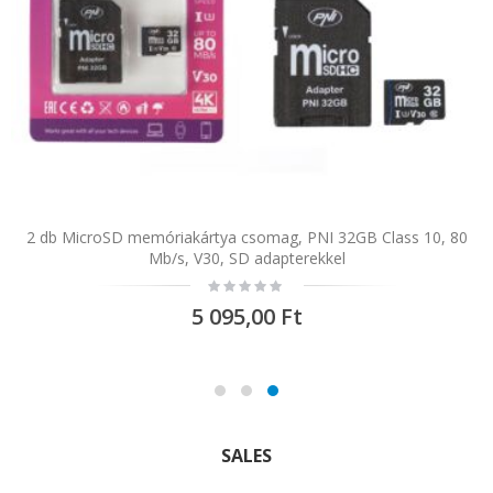
Csomag 2 db elektromos szivattyú PNI WD100 palackhoz töltés
2 db MicroSD memóriakártya csomag, PNI 32GB Class 10, 80
USB-C-n keresztül, 800 mAh akkumulátor, teljesítmény 4W
Mb/s, V30, SD adapterekkel
Rating:
Rating:
0%
0%
5 095,00 Ft
3 821,00 Ft
SALES