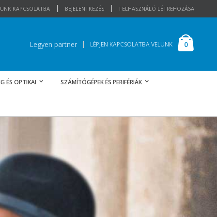
ELÜNK KAPCSOLATBA
BEJELENTKEZÉS
FELHASZNÁLÓ LÉTREHOZÁSA
Cart
elemek
0
Legyen partner
LÉPJEN KAPCSOLATBA VELÜNK
G ÉS OPTIKAI
SZÁMÍTÓGÉPEK ÉS PERIFÉRIÁK