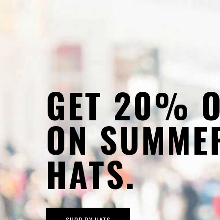
GET 20% O
ON SUMME
HATS.
SHOP BY HATS