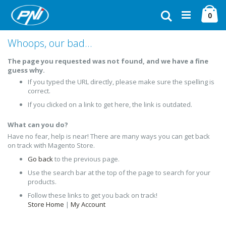
Ugrás
Ca
a
Keresés
ele
0
tartalomhoz
Whoops, our bad...
The page you requested was not found, and we have a fine
guess why.
If you typed the URL directly, please make sure the spelling is
correct.
If you clicked on a link to get here, the link is outdated.
What can you do?
Have no fear, help is near! There are many ways you can get back
on track with Magento Store.
Go back
to the previous page.
Use the search bar at the top of the page to search for your
products.
Follow these links to get you back on track!
Store Home
|
My Account