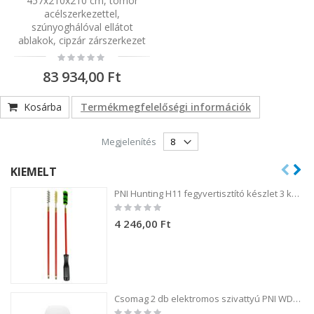
457x210x210 cm, tömör
acélszerkezettel,
szúnyoghálóval ellátot
ablakok, cipzár zárszerkezet
Rating:
0%
83 934,00 Ft
Kosárba
Termékmegfelelőségi információk
Megjelenítés
KIEMELT
PNI Hunting H11 fegyvertisztító készlet 3 kefével .54 kaliberű fegyverekhez
Rating:
0%
4 246,00 Ft
Csomag 2 db elektromos szivattyú PNI WD100 palackhoz töltés USB-C-n keresztül, 800 mAh akkumulátor, teljesítmény 4W
Rating: