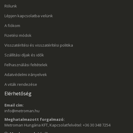
Rólunk
Lépjen kapcsolatba velünk
A fiókom
Fizetési módok
Visszatérítési és visszatérítési politika
Szállítási díjak és idők
Felhasználási feltételek
Adatvédelmi irányelvek
A viták rendezése
Elérhetőség
Email cím:
info@metroman.hu
Meghatalmazott forgalmazó:
Metroman Hungária KFT, Kapcsolatfelvétel: +36 30 348 7254