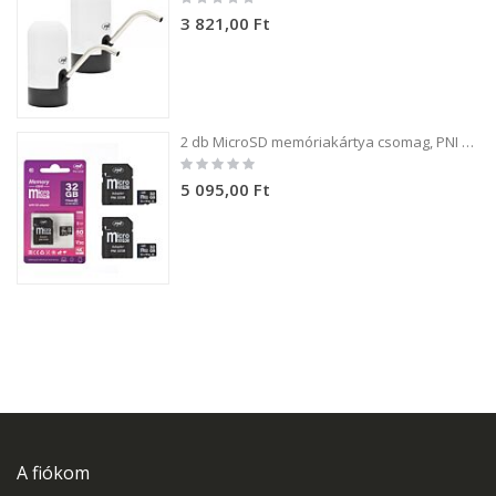
0%
3 821,00 Ft
2 db MicroSD memóriakártya csomag, PNI 32GB Class 10, 80 Mb/s, V30, SD adapterekkel
Rating:
0%
5 095,00 Ft
A fiókom